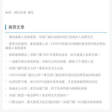
标签：
穗宝床垫
穗宝
推荐文章
·
聚焦健康人居新赛道，绿盾门窗以创新科技打造美好人居新范式
·
奢享光影盛境，窗造健康人居｜LEDOW绿盾2026旗舰S奢境系列新品构筑
健康人居新篇章
·
焕新健康栖居｜绿盾门窗 2026 年度新品发布，助力健康人居再升级！
·
一扇窗升级全屋高级感：绿盾无立柱转角窗，解锁 270°通透人居
·
绿盾门窗到底怎么样？看真实业主怎么说
·
LEDOW绿盾门窗怎么样？看北美门窗高端市场头部品牌是如何炼成的
·
住进别墅才懂，装LEDOW绿盾全景落地窗，才是装修最明智的决定
·
装修走心分享｜装完绿盾门窗，终于告别甲醛与擦窗的烦恼
·
绿盾门窗是一线品牌吗？真实档次究竟如何？
·
门窗没选对，夏天家里又热又潮还招蚊！绿盾门窗一站式解决所有烦恼