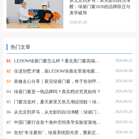
从北京到罗马，从光影到自洁净
醛：绿盾门窗2026的品牌跃迁与
美学破局
2026-05-20
热门文章
2026-06-12
01
LEDOW绿盾门窗怎么样？看北美门窗高端市场头部品牌是如何炼成的
2026-06-08
02
住进别墅才懂，装LEDOW绿盾全景落地窗，才是装修最明智的决定
2026-06-04
03
装修走心分享｜装完绿盾门窗，终于告别甲醛与擦窗的烦恼
2026-06-02
04
绿盾门窗是一线品牌吗？真实档次究竟如何？
2026-06-01
05
门窗没选对，夏天家里又热又潮还招蚊！绿盾门窗一站式解决所有烦恼
2026-05-20
06
从北京到罗马，从光影到自洁净醛：绿盾门窗2026的品牌跃迁与美学破局
2026-05-14
07
中国门窗行业首个海外空间美学实验室落地罗马，绿盾门窗的这一步，为何意义非凡？
2026-04-24
08
告别“冬冷夏热”，绿盾系统阳光房，重新定义“与自然为邻”