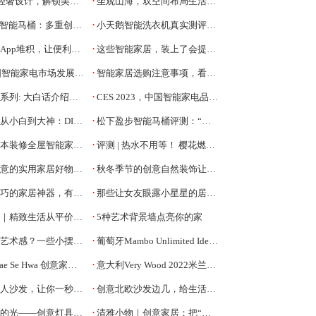
·
设计，解锁美到窒息的现代风格
坐观山海，双空间布局生活乐趣
·
马桶：多重创新突破 智享品质体验
小天鹅智能洗衣机真实测评：WiFi联网，智能洗衣！
·
p堆积，让便利变得不便利
这些智能家居，装上了会提升家庭的幸福感
·
国智能家电市场发展报告
智能家居选购注意事项，看完这些不吃亏
·
列: 大白话介绍智能家居
CES 2023，中国智能家电品牌亮点盘点
·
大神：DIY智能家居全网最全的攻略！
松下盈步智能马桶评测：“六边形全能战士”，高端旗舰品质生活
·
本装修全屋智能家居？
评测 | 热水不用等！ 樱花燃气热水器16E99SA
·
实用家居好物，适合乔迁送礼
秋冬季节的创意自然装饰让你的花园更有趣
·
的家居神器，有新意又有创意
那些让女友眼露小星星的居家创意好物
·
精致生活从平价家居摆件开始
5种艺术背景墙点亮你的家
·
术感？一些小摆件就够了
葡萄牙Mambo Unlimited Ideas，时尚创意家具
·
wa 创意家具，不仅线条上流线与动感，更像是波浪
意大利Very Wood 2022米兰展新品，简约木家具的设计新意
·
人沙发，让你一秒变废人
创意北欧沙发边几，给生活增添高品感
·
的光——创意灯具欣赏
清雅小物｜创意家居：把“熊猫”装进你的家！