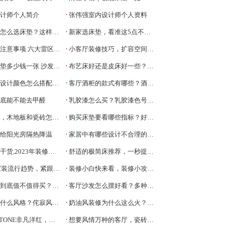
·
设计师个人简介
张伟强室内设计师个人资料
·
选床垫？这样的床垫性价比才高
新家选床垫，看准这5点不吃亏
·
意事项 六大雷区千万别碰！
小客厅装修技巧，扩容空间让客厅变大一倍
·
多少钱一张 沙发垫的种类
布艺床好还是皮床好一些？该怎么选
·
设计颜色怎么搭配才好看
客厅酒柜的款式有哪些？酒柜隔断应该怎么做
·
到底能不能去甲醛
乳胶漆怎么买？乳胶漆色号怎么选
·
木地板和瓷砖怎么选择？
购买床垫要看哪些指标？好睡床垫的五个标准
·
何给阳光房隔热降温
家居中有哪些设计不合理的地方？
·
2023年装修建议收藏不踩坑
舒适的极简床推荐，一秒提升幸福感
·
家装流行趋势，紧跟时尚潮流
装修小白快来看，装修小攻略以及装修步骤
·
底值不值得买？是智商税吗
客厅沙发怎么摆好看？多种沙发布局参考
·
风格？侘寂风常用的设计元素
奶油风装修为什么这么火？有推荐的奶油风家具吗？
·
洋红，给你2023年最时髦的家居配色方案！
想要风情万种的客厅，瓷砖当然是“吸睛神器”！