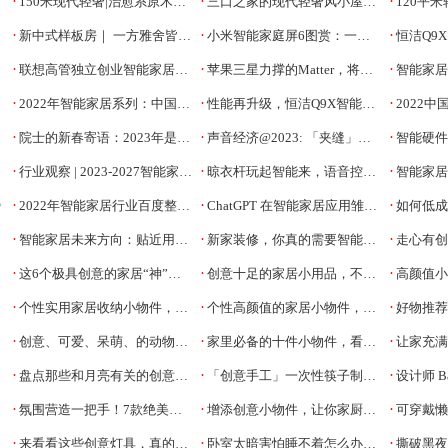
·
·
·
150米现代轻奢|治愈系原木风创造的温馨港湾
三口之家的现代轻奢风小屋，幸福感直线拉升
120平米轻奢
·
·
·
新中式样板房｜ 一方雅舍皆四季灵动
小米智能家庭屏6图赏：一屏统管所有智能设备
恒洁Q9X智能
·
·
·
联想高管独立创业智能家居品牌，「Cozyla」获首轮融资
苹果三星力撑的Matter，将如何改变智能家居？
智能家居Ap
·
·
·
2022年智能家居系列：中国智能鞋柜行业研究报告
性能再升级，恒洁Q9X智能马桶引领智能卫浴“芯”生活
2022中
·
·
·
院士的新春寄语：2023年是智能汽车商业落地关键年
声音经济@2023: 「夹缝」求生，「希望」不远
智能硬件系
·
·
·
行业观察 | 2023-2027智能家居十大发展趋势！
晾衣杆玩起智能来，语音控制只是开胃菜
智能家居从小白到
·
·
·
势
2022年智能家居行业百度整合营销宝典
ChatGPT 在智能家居应用雏形已现！多家企业开始布局
如何低成
·
·
·
智能家居未来方向：贴近用户，打破交互壁垒
新家装修，你真的需要智能浴室镜吗？
走心有创意的
·
·
·
这6个极具创意的家居“神”设计，个个都让人眼前一亮
创意十足的家居小用品，不仅好看还特别实用
高颜值小巧
·
·
·
个性实用家居收纳小物件，高颜值提升家居品味
个性高颜值的家居小物件，每一样都是用心设计
好物推荐｜
·
·
·
创意、可爱、呆萌、的动物摆件赏析，让家更加的生机勃勃
家里必备的十件小物件，看看有没有你家所需要的
让家充满艺
·
·
·
盘点那些和月亮有关的创意家居品
「创意手工」一次性筷子制作简易小木桶摆件模型
设计师 Bae Se H
·
·
·
氛围营造一把手！7款绝美灯具，低至几块钱
增添创意小物件，让你家厨房也能有格调
可穿戴懒
·
·
·
来看看这些创意灯具，真的很治愈！
卧室太暗害怕睡不着怎么办？创意小夜灯陪你安心入睡
撕破黑夜