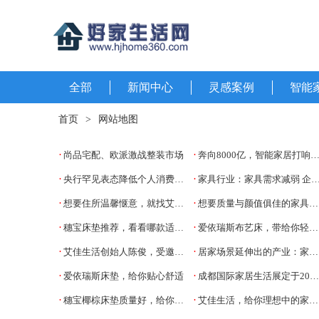
全部
新闻中心
灵感案例
智能
首页
>
网站地图
·
·
尚品宅配、欧派激战整装市场
奔向8000亿，智能家居打响“空间战”
·
·
央行罕见表态降低个人消费信贷成本，释放了什么信号？
家具行业：家具需求减弱 企业成本压力较大
·
·
想要住所温馨惬意，就找艾佳生活装修
想要质量与颜值俱佳的家具，就来爱依瑞斯
·
·
穗宝床垫推荐，看看哪款适合你
爱依瑞斯布艺床，带给你轻松的卧室环境
·
·
艾佳生活创始人陈俊，受邀参加2022乐居财经物业论坛
居家场景延伸出的产业：家居服务业的崛起
·
·
爱依瑞斯床垫，给你贴心舒适
成都国际家居生活展定于2023年2月举行
·
·
穗宝椰棕床垫质量好，给你一整晚安心好睡眠
艾佳生活，给你理想中的家居氛围感