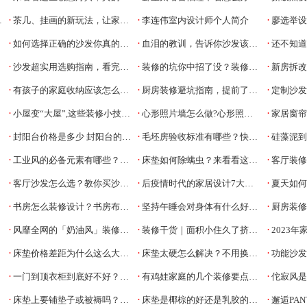
·
·
·
茶几、挂画的新玩法，让家居生活更有创意
李连伟室内设计师个人简介
廖选举
·
·
·
如何选择正确的沙发你真的知道吗
血泪的教训，告诉你沙发该如何挑选
还不知道怎么
·
·
·
沙发超实用选购指南，看完不再有选择困难症
装修的坑你中招了没？装修避坑指南
新房拆改注
·
·
·
有孩子的家庭收纳应该怎么设计才不后悔
厨房装修避坑指南，提前了解不后悔
定制沙发垫
·
·
·
小屋变“大屋”,这些装修小技巧你要知道
心形照片墙怎么做?心形照片墙制作技巧
家居窗帘
·
·
·
封阳台价格是多少 封阳台的装修注意事项
毛坯房验收标准有哪些？快收好这些必要步骤！
硅藻泥
·
·
·
工业风的必备元素有哪些？工业风怎么装
床垫如何除螨虫？来看看这些床垫除螨方法
客厅装修，
·
·
·
客厅沙发怎么选？教你买沙发不翻车
后疫情时代的家居设计7大新趋势，原来还可以这样装
夏天如
·
·
·
书房怎么装修设计？书房布置讲究+布置参考
坚持午睡会对身体有什么好处？
厨房装修干货,
·
·
·
风靡全网的「奶油风」装修如何打造？
装修干货｜面积小住久了挤得慌，6招让小户型房子瞬间“变大”！
2023年
·
·
·
床垫价格差距为什么这么大？4点原因导致的
床垫太硬怎么解决？不用换新床垫也能拥有柔软睡感
功能沙发到
·
·
·
一门到顶衣柜到底好不好？一门到顶衣柜优缺点对比
有鸡娃家庭的几个装修要点，让亲子居住空间更和谐
佗寂风是什么
·
·
·
床垫上要铺垫子或被褥吗？床垫上铺什么
床垫是椰棕的好还是乳胶的好？两者怎么选
邂逅PANTONE非凡