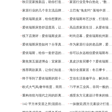
·
·
秋日宜家推新品，助你打造舒适惬意家居空间
家居行业竞争白热化，“数字化”或将成战略突破口
·
·
家居行业的几个非主流品牌，你都了解吗
土巴兔“兔友约” 落地中原 共商数字化发展大计
·
·
爱依瑞斯皮床，给你想要的轻奢生活体验
爱依瑞斯布艺沙发，打造轻松的卧室环境
·
·
爱依瑞斯床垫舒适度高，让懒床变得理所当然
高品质家居生活，从爱依瑞斯沙发开始
·
·
线下店测评：爱依瑞斯皮床，干货满满！
时尚启幕，爱依瑞斯杭州新时代旗舰店盛大开业！
·
·
爱依瑞斯床垫如何？分享真实的测评结果
作为家居行业的老品牌，爱依瑞斯怎么样
·
·
爱依瑞斯，给你一套舒适的布艺沙发
你可以永远相信爱依瑞斯布艺沙发
·
·
聚焦第五届进博会：宜家新品全球首秀，洞察家居消费升级新趋势
真皮沙发买哪个？爱依瑞斯告诉你
·
·
推荐两款家具，让你们知道爱依瑞斯怎么样
海尔全屋家居：冬日摩卡，奏响空间变奏曲
·
·
终于等到了爱依瑞斯的双十一活动
艾佳生活装修平台，解决你的装修烦恼
·
·
欧式大气风|奢华有度，简而不凡
75平米工业风，非同一般的审美
·
·
重构传统与现代之间的距离，创造新式美
感受东方元素设计带来的独特韵味
·
·
142 平方米安居之所|混搭出的新鲜感
一抹微笑|西方元素设计打造一个小清新的家