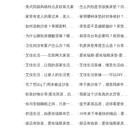
·
·
美式田园风格特点及软装元素
怎么判别是否该换床垫？功课贴来了
·
·
家里有老人的看过来，老人床垫怎么选？穗宝护腰床垫推荐
家用哪种床垫好对身体好？4种床垫材质大比拼
·
·
如何选购沙发？掌握面料、尺寸、填充物、坐垫、靠背、扶手、板材要点，安排！
床垫是不是越硬越好？床垫软硬度如何评判
·
·
为什么睡软床腰酸背痛？睡硬床很舒服？
厨房岛台有必要吗？厨房做岛台好不好
·
·
卫生间没有窗户怎么办？暗卫怎么改造好
乳胶床垫厚度怎么选？分享乳胶床垫保养小知识
·
·
艾佳生活——互联网大家居生态平台
爱依瑞斯-爱依瑞斯床垫-爱依瑞斯沙发
·
·
艾佳生活，让我的居家生活变得轻松愉悦
艾佳生活装修，惬意生活由此开始
·
·
艾佳生活，让家人的生活更精致
艾佳生活装修——可以DIY理想家的装修平台
·
·
完了芭比q了|周末被这沙发死死地锁住了！
终于换沙发了，感觉我家年轻了10岁！
·
·
软装好物分享|逐光而居，恣意而动！
我家这个沙发真的太厉害，各种风格无缝衔接
·
·
你与安稳睡眠之间，只差一款爱依瑞斯软床
提升家居品质，还得看爱依瑞斯皮床
·
·
舒适生活，由爱依瑞斯布艺沙发来演绎
30年来下单最快的物品：爱依瑞斯布艺床
·
·
探店有惊喜，爱依瑞斯床垫，带给你舒适好睡眠
探店有收获：爱依瑞斯家具，给你恰到好处的舒适