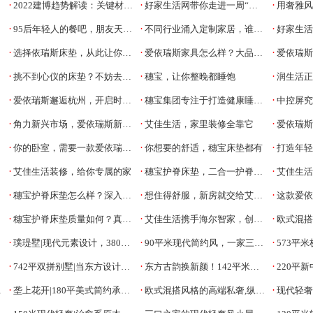
·
·
·
2022建博趋势解读：关键材质与工艺
好家生活网带你走进一周“建”闻
用奢雅风讲述
·
·
·
95后年轻人的餐吧，朋友天天都想来蹭饭
不同行业涌入定制家居，谁会最终成为烫手的山芋
好家生活
·
·
·
选择依瑞斯床垫，从此让你爱上睡眠
爱依瑞斯家具怎么样？大品牌当然值得信赖
爱依瑞斯皮
·
·
·
挑不到心仪的床垫？不妨去穗宝看一下
穗宝，让你整晚都睡饱
润生活正式更
·
·
·
爱依瑞斯邂逅杭州，开启时尚家居之旅
穗宝集团专注于打造健康睡眠床垫
中控屏究
·
·
·
角力新兴市场，爱依瑞斯新乡1600平超级旗舰店盛大开业！
艾佳生活，家里装修全靠它
爱依瑞
·
·
·
你的卧室，需要一款爱依瑞斯布艺床
你想要的舒适，穗宝床垫都有
打造年轻生活方式
·
·
·
艾佳生活装修，给你专属的家
穗宝护脊床垫，二合一护脊更出众
艾佳生活装
·
·
·
穗宝护脊床垫怎么样？深入了解测评真相
想住得舒服，新房就交给艾佳生活装修
这款爱依瑞
·
·
·
穗宝护脊床垫质量如何？真实体验测评分享
艾佳生活携手海尔智家，创筑互联网智慧家居新时代
欧式混搭
·
·
·
璞瑅墅|现代元素设计，380平米独栋别墅
90平米现代简约风，一家三口爱的居所
573平米
·
·
·
742平双拼别墅|当东方设计元素与现代相遇
东方古韵换新颜！142平米新中式风格的家
220平新中
·
·
·
垄上花开|180平美式简约承载对家的喜悦
欧式混搭风格的高端私奢,纵享别墅生活
现代轻奢大