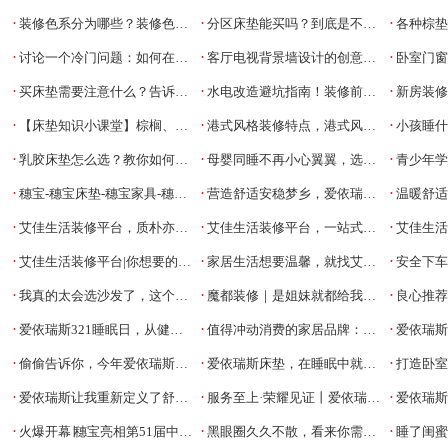
·
·
·
装修色系分为哪些？装修色系搭配技巧
分区床垫能买吗？到底是不是智商税
各种棕垫怎
·
·
·
讨论一个冷门问题：如何在农村老家盖房子？
客厅电视背景墙设计的创意，背景墙的材料有哪些
卧室门窗不
·
·
·
买床垫需要注意什么？告诉你什么样的床垫不要买
水电改造避坑指南！装修前注意这几个点，住上几十年都放心
新房装修怎么
·
·
·
【床垫知识小课堂】棕榈、弹簧、乳胶、记忆棉、海绵床垫选购指南
港式风格装修特点，港式风格分类
小孩睡什
·
·
·
乳胶床垫怎么选？教你如何选到优质乳胶床垫
母婴同睡不再小心翼翼，选对床垫就行了
青少年学生和老年人
·
·
·
穗宝-穗宝床垫-穗宝家具-穗宝集团
营造舒适安稳梦乡，爱依瑞斯皮床来帮忙
温暖舒适的家居
·
·
·
艾佳生活装修平台，质朴亦有高级范
艾佳生活装修平台，一站式解决装修烦恼
艾佳生活为
·
·
·
艾佳生活装修平台|你想要的理想家，可能就这么简单
家居生活想要温馨，就找艾佳生活
安全下车|
·
·
·
我真的太会选沙发了，这个豆腐块美爆！
魔都装修｜是姐妹就都给我冲爱依瑞斯沙发！
良心推荐，
·
·
·
爱依瑞斯321睡眠日，从健康出发，让你睡个好觉！
值得冲动消费的家居品牌：爱依瑞斯
爱依瑞斯
·
·
·
偷偷告诉你，今年爱依瑞斯家具新亮点
爱依瑞斯床垫，在睡眠中就让你变美！
打造卧室轻松
·
·
·
爱依瑞斯让我重新定义了舒适生活
服务至上·荣耀见证丨爱依瑞斯荣获“2023年度家居行业服务榜样”称号！
爱依瑞斯布
·
·
·
火爆开幕∣穗宝亮相第51届中国（广州）国际家具博览会
黑眼圈久久不散，看来你需要一次深度好睡眠了
睡了闺蜜家的