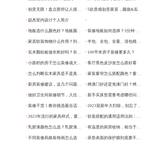
·
·
创意无限！盘点那些让人很哇塞的奇奇怪怪的家居设计
5款质感创意家居，颜值&实用值拉满！
·
·
赵杰室内设计个人简介
·
·
地板选什么颜色好？地板颜色选择学问大
装修地板如何选择？3分钟看完这批文章你就明白了
·
·
家居软装饰物什么作用？到底该怎么布置
半包、全包、全案、清包模式你都清楚了吗
·
·
实木颗粒板做衣柜好吗？衣柜材质分类有哪些?
100平米房子装修要多久？
·
·
小面积的房子怎么装修成大开间
客厅黑色皮沙发怎么搭好看
·
·
怎么判断实木家具是不是真的实木？实木家具真假鉴别
家装窗帘怎么搭配颜色？窗帘的材质科普
·
·
新房装修建议，这几个问题需要提前考虑好
烤漆门好还是免漆门好？烤漆门的选购事项
·
·
做好卫生间装修细节，入住超省心
新手买床垫需要考虑哪些问题？
·
·
装修干货丨教你挑选最合适的沙发
2023迎新年大扫除，别忘了给床垫除螨！
·
·
2023年流行的家具样式，紧跟家装潮流才不过时
软装搭配的通用适用法则：同色系装修
·
·
乳胶漆颜色怎么选？乳胶漆配色技巧和注意事项
有温度的厨房收纳，相当于白捡几平米
·
·
不同装修风格装饰画怎么选
床垫表面的保护膜到底要不要撕？床垫使用误区你中招了吗？