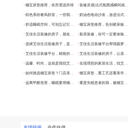
·
·
穗宝床垫推荐，依所需选所得
装修灵感|法式氛围感瞬间就有了~
·
·
棕色系轻奢风卧室，一些我爱的好物推荐
奶油色电动沙发，放进法式轻奢风客厅超搭！
·
·
舒适睡眠空间，可别忘记它的重要性
穗宝床垫推荐，告别硬床板，在宿舍也要睡个好觉
·
·
艾佳生活装修的房子，朋友都以为是样板间
新房装修，你可一定要体验一下艾佳生活
·
·
选择艾佳生活装修房子，是我最明智的选择
艾佳生活装修平台帮我圆梦理想新家
·
·
艾佳生活装修平台，精致的家就靠它
艾佳生活装修的房子，让居家生活又上了一个档次
·
·
温馨、时尚，这就是我找艾佳生活装修的小窝
实现理想的家居生活，找艾佳生活很靠谱
·
·
如何挑选穗宝床垫？门店亲身示范
穗宝床垫，重工艺还重美学，内外兼修
·
·
远离甲醛危害，睡眠要用穗宝无胶床垫
重度失眠患者的我，被穗宝品牌治好了
友情链接
合作伙伴