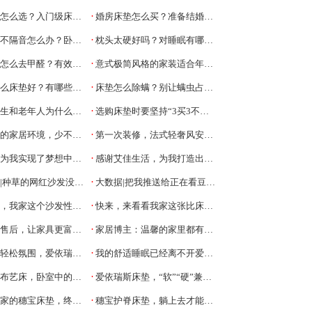
·
么选？入门级床垫小贴士
婚房床垫怎么买？准备结婚的新人要看的床垫选购攻略
·
隔音怎么办？卧室门窗怎么选
枕头太硬好吗？对睡眠有哪些影响
·
去甲醛？有效去甲醛的方法有哪些
意式极简风格的家装适合年轻人吗？
·
么床垫好？有哪些推荐？
床垫怎么除螨？别让螨虫占领你的床
·
为什么要睡3D椰棕床垫？3D椰棕是什么
选购床垫时要坚持“3买3不买”，学会了才能不踩坑
·
环境，少不了爱依瑞斯家具的支撑
第一次装修，法式轻奢风安全下车！
·
我实现了梦想中的居住环境
感谢艾佳生活，为我打造出了温馨住所
·
种草的网红沙发没翻车哦！
大数据|把我推送给正在看豆腐块沙发的姐妹
·
我家这个沙发性价比爆了！
快来，来看看我家这张比床还舒服的沙发
·
售后，让家具更富人情味
家居博主：温馨的家里都有一款爱依瑞斯沙发
·
氛围，爱依瑞斯布艺床必不可少
我的舒适睡眠已经离不开爱依瑞斯床垫了
·
艺床，卧室中的绝对“主角”
爱依瑞斯床垫，“软”“硬”兼顾，只为舒适睡眠
·
穗宝床垫，终于不用再见电光火石
穗宝护脊床垫，躺上去才能感受到如何护脊