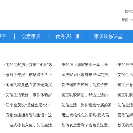
新闻中
家居
创意家居
优秀设计师
家居装修课堂
·
·
·
尚品宅配携手京东 “逐浪”数字化家居新机遇
第50届上海家博会开幕，爱依瑞斯《自由岛》新品重磅首发！
第50届中国上海国
·
·
·
家居半年报：市场遇冷？上半年家居企业超半数营收下滑
国庆家居回暖有限 全屋定制赛道“负重”领跑
艾佳生
·
·
·
闲逛的我竟然在爱依瑞斯买了一款沙发
爱依瑞斯布艺床，为孩子带来童话梦乡
穗宝护
·
·
·
艾佳生活装修，带你体验岁月静好
穗宝乳胶床垫，舒适生活由此开始
穗宝乳
·
·
·
江宁金茂悦*艾佳生活 悦+PLUS样板间盛大开放
艾佳生活，为你营造专属的家
艾佳生
·
·
·
宠物也能拥有智能生活？这几种设备正流行
用过就很难忘的家具-爱依瑞斯布艺沙发
爱依瑞斯布艺沙
·
·
·
一站式拎包入住，艾佳生活给你居家新体验
如何表达爱意？当然是送爱依瑞斯床垫
秋天的第一