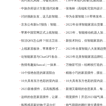
·
·
简约美式风格，冷暖色系对比撞色，简约不简单
158平米现代轻奢|优雅高级有格调
·
·
中旅亦府设计方案|现代轻奢风，享受舒适品质生活
张海林（高端私宅室内设计师）
·
·
讨好挑剔女友，这几款智能礼物助你虏获女人心~
华为全屋智能 3.0 即将发布，智能家居行业有望迎来新突破
·
·
京东公布新IoT报告：智能家居入口太多成“烦恼”，应将智能与服务整合
2022年全球智能家居出货量降至8.74亿台，智能音箱降幅最大
·
·
苹果中国官网正式上线智能家居板块Apple Home
2023年，智能移动机器人加速落地
·
·
恒洁Q9X怎么样？恒洁卫浴使用测评
新技术到位，但智能家居的2023依然凶险
·
·
上线家居板块，苹果看中了中国智能家居的大市场和分散格局
2023年全屋智能八大发展趋
·
·
论智能家居与ChatGPT各自的“智”
2023年北美智能家居品牌红人营销报告
·
·
热情有趣如Sancal | 一抹来自西班牙的创意家居风情
万物皆可挂～枯树枝打造的创意摆件
·
·
10个惊艳创意的家居阳台
精致小巧的家居摆件，摆在家里提升幸福感
·
·
10大具有东方色彩的室内设计（一）
10大具有东方色彩的室内设计(二)
·
·
2023新春摆件，乐高氛围感装饰清单
新潮又吸睛的创意家具，每一款都想带回家
·
·
这样的创意家居摆件，让家更时尚
萌宠摆件丨开启2023福气满满的一年！
·
·
氛围感居家好物|干花台灯
帅气萌萌的网红潮卡通摆件，你最中意哪款