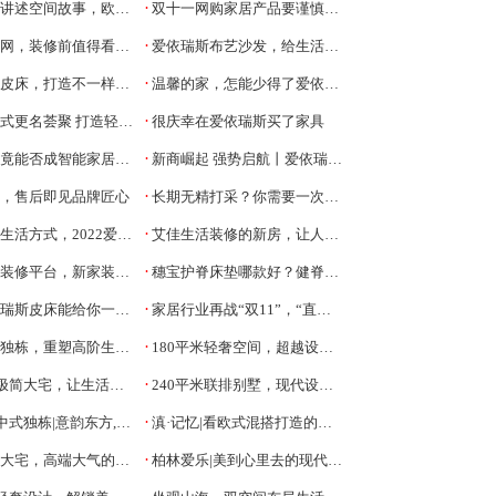
·
空间故事，欧派家居推出秋季新品
双十一网购家居产品要谨慎，名品冒牌网店扎堆儿
·
网，装修前值得看一看
爱依瑞斯布艺沙发，给生活更多享受
·
床，打造不一样的卧室格调
温馨的家，怎能少得了爱依瑞斯沙发
·
名荟聚 打造轻奢版“小宜家”
很庆幸在爱依瑞斯买了家具
·
竟能否成智能家居新宠？
新商崛起 强势启航丨爱依瑞斯阜南红星美凯龙旗舰店盛大开业！
·
斯，售后即见品牌匠心
长期无精打采？你需要一次深度好睡眠了
·
，2022爱依瑞斯莫拉新品荣耀上市！
艾佳生活装修的新房，让人赞不绝口
·
修平台，新家装修最好选择
穗宝护脊床垫哪款好？健脊之冠3.0专为肩颈脊柱而生
·
斯皮床能给你一个精致生活
家居行业再战“双11”，“直播带货”玩儿起来
·
独栋，重塑高阶生活想象
180平米轻奢空间，超越设计，高级至美
·
极简大宅，让生活回归本真
240平米联排别墅，现代设计元素满满的家
·
式独栋|意韵东方,诗意生活
滇·记忆|看欧式混搭打造的新型高端住宅
·
宅，高端大气的现代黑白灰
柏林爱乐|美到心里去的现代轻奢质感