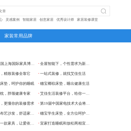
心
灵感案例
智能家居
创意家居
优秀设计师
家居装修课堂
家装常用品牌
·
际家具博览会，爱依瑞斯自由岛重磅首发！
全屋智能下，个性需求为新玩家创造细分市场空间
·
活，精致装修全靠它
一站式装修，就找艾佳生活
·
脊床垫，呵护你的睡眠
穗宝椰棕床垫，睡出健康生活
·
胶枕，脖颈健康专家
艾佳生活装修平台，给你一个舒适的家
·
活，更懂你的装修需求
第19届中国家电技术大会将于10月底在甬举办
·
发，舒适家居生活必不可少的角色！
穗宝学生床垫，全方位呵护儿童健康
·
款家具，让爱依瑞斯满足你
宜家打造睡眠和放松两相宜的多功能生活空间