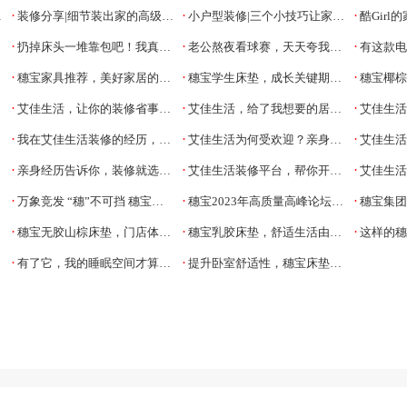
·
·
·
装修分享|细节装出家的高级感~
小户型装修|三个小技巧让家里更显大~
酷Girl的家
·
·
·
扔掉床头一堆靠包吧！我真的离不开软包床！
老公熬夜看球赛，天天夸我沙发选的好！
有这款电动沙
·
·
·
穗宝家具推荐，美好家居的风格之选
穗宝学生床垫，成长关键期呵护儿童脊柱发育
穗宝椰棕
·
·
·
艾佳生活，让你的装修省事、省力
艾佳生活，给了我想要的居家幸福感
艾佳生活
·
·
·
我在艾佳生活装修的经历，结果......
艾佳生活为何受欢迎？亲身体验后找到了答案
艾佳生活装
·
·
·
亲身经历告诉你，装修就选艾佳生活装修平台
艾佳生活装修平台，帮你开启舒适生活
艾佳生活，
·
·
·
万象竞发 “穗”不可挡 穗宝集团2023年春季新品发布会圆满落幕
穗宝2023年高质量高峰论坛：洞观新时局，锐意再进发
穗宝集
·
·
·
穗宝无胶山棕床垫，门店体验走一波
穗宝乳胶床垫，舒适生活由此开始
这样的穗宝
·
·
有了它，我的睡眠空间才算完整
提升卧室舒适性，穗宝床垫来帮忙