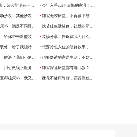
·
，怎么能没有一款黑色真皮沙发？
今年入手zui不后悔的家具！黑奢风软床无疑了
·
发，其他沙发再也无法入我眼！
穗宝无胶床垫，不再被甲醛问题烦恼
·
床垫，满足不同睡感需求
找艾佳生活装修，让我的新房添新颜
·
，给你带来新型装修体验
装修分享，告诉你我为什么选择艾佳生活装修
·
修，给了我独特的装修体验
想要拎包入住的装修效果，选择艾佳生活装修平台
·
解决了我们小两口的装修需求
想要舒适的家居生活，不妨找艾佳生活
·
团，用心做线上服务
穗宝深睡床垫都有哪几款？深睡系列认识一下
·
椰棕床垫，我又怎能不爱
拯救不健康脊背，还得靠穗宝椰棕床垫