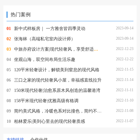
热门案例
2023-09-14
01
新中式样板房｜ 一方雅舍皆四季灵动
2023-09-14
02
张海林（高端私宅室内设计师）
2022-12-23
03
中旅亦府设计方案|现代轻奢风，享受舒适品质生活
2022-12-22
04
坐观山海，双空间布局生活乐趣
2022-11-15
05
120平米轻奢设计，解锁美到窒息的现代风格
2022-11-14
06
三口之家的现代轻奢风小屋，幸福感直线拉升
2022-11-11
07
150米现代轻奢|治愈系原木风创造的温馨港湾
2022-11-10
08
158平米现代轻奢|优雅高级有格调
2022-11-08
09
简约美式风格，冷暖色系对比撞色，简约不简单
2022-11-07
10
柏林爱乐|美到心里去的现代轻奢质感
友情链接
合作伙伴