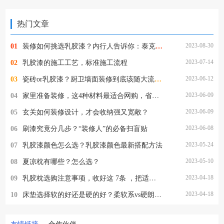
热门文章
2023-08-30
01
装修如何挑选乳胶漆？内行人告诉你：泰克诺斯乳胶漆真的好吗？
2023-07-14
02
乳胶漆的施工工艺，标准施工流程
2023-06-12
03
瓷砖or乳胶漆？厨卫墙面装修到底该随大流还是遵从内心?
2023-06-09
04
家里准备装修，这4种材料最适合网购，省事又省钱~
2023-06-09
05
玄关如何装修设计，才会收纳强又宽敞？
2023-06-08
06
刷漆究竟分几步？“装修人”的必备扫盲贴
2023-05-24
07
乳胶漆颜色怎么选？乳胶漆颜色最新搭配方法
2023-05-10
08
夏凉枕有哪些？怎么选？
2023-04-18
09
乳胶枕选购注意事项，收好这 7条 ，把适合自己的乳胶枕带回家
2023-04-18
10
床垫选择软的好还是硬的好？柔软系vs硬朗派，你站哪一派