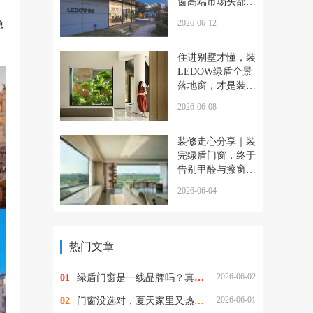
窗高端市场头部品
牌是如何炼成的
隐
2026-06-12
住进别墅才懂，装
LEDOW绿盾全景
落地窗，才是装修
最明智的决定
2026-06-08
装修走心分享｜装
完绿盾门窗，终于
告别甲醛与擦窗的
烦恼
2026-06-04
热门文章
2026-06-02
01
绿盾门窗是一线品牌吗？真实档次究竟如何？
2026-06-01
02
门窗没选对，夏天家里又热又潮还招蚊！绿盾门窗一站式解决所有烦恼