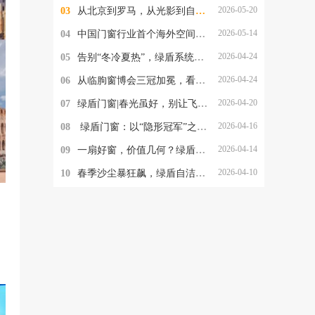
2026-05-20
03
从北京到罗马，从光影到自洁净醛：绿盾门窗2026的品牌跃迁与美学破局
2026-05-14
04
中国门窗行业首个海外空间美学实验室落地罗马，绿盾门窗的这一步，为何意义非凡？
2026-04-24
05
告别“冬冷夏热”，绿盾系统阳光房，重新定义“与自然为邻”
2026-04-24
06
从临朐窗博会三冠加冕，看绿盾门窗的品牌定力与破局之道
2026-04-20
07
绿盾门窗|春光虽好，别让飞絮与沙尘，偷走家人的健康
2026-04-16
08
​ 绿盾门窗：以“隐形冠军”之姿，重塑中国高端门窗新格局
2026-04-14
09
一扇好窗，价值几何？绿盾门窗交出一年的使用答卷
2026-04-10
10
春季沙尘暴狂飙，绿盾自洁净醛门窗守护居家清净