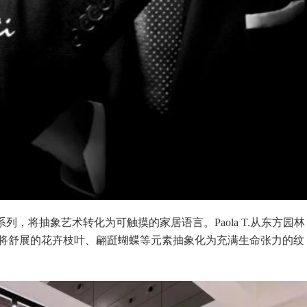
》系列，将抽象艺术转化为可触摸的家居语言。Paola T.从东方园林
将舒展的花卉枝叶、翩跹蝴蝶等元素抽象化为充满生命张力的纹