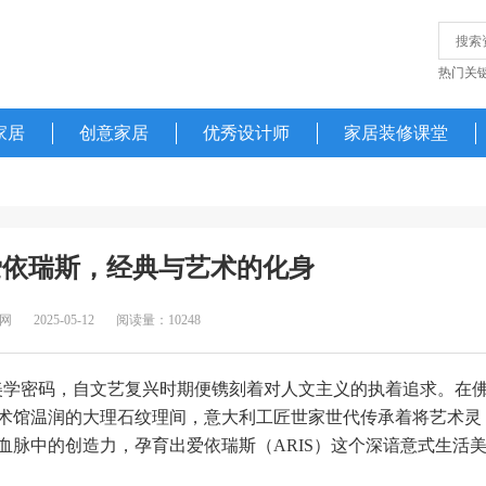
热门关
家居
创意家居
优秀设计师
家居装修课堂
爱依瑞斯，经典与艺术的化身
网
2025-05-12
阅读量：10248
美学密码，自文艺复兴时期便镌刻着对人文主义的执着追求。在
术馆温润的大理石纹理间，意大利工匠世家世代传承着将艺术灵
血脉中的创造力，孕育出爱依瑞斯（ARIS）这个深谙意式生活