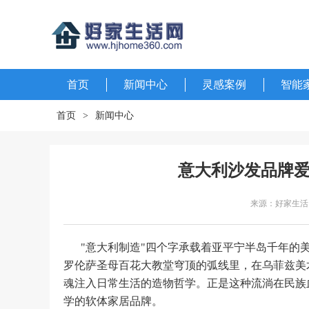
首页
新闻中心
灵感案例
智能
首页
>
新闻中心
意大利沙发品牌
来源：好家生活
"意大利制造"四个字承载着亚平宁半岛千年的
罗伦萨圣母百花大教堂穹顶的弧线里，在乌菲兹美
魂注入日常生活的造物哲学。正是这种流淌在民族
学的软体家居品牌。