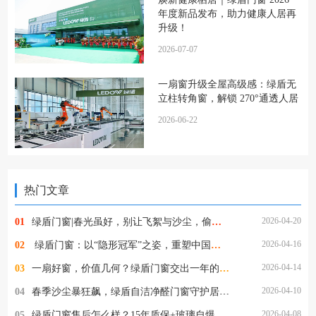
年度新品发布，助力健康人居再
升级！
2026-07-07
一扇窗升级全屋高级感：绿盾无
立柱转角窗，解锁 270°通透人居
2026-06-22
热门文章
2026-04-20
01
绿盾门窗|春光虽好，别让飞絮与沙尘，偷走家人的健康
2026-04-16
02
​ 绿盾门窗：以“隐形冠军”之姿，重塑中国高端门窗新格局
2026-04-14
03
一扇好窗，价值几何？绿盾门窗交出一年的使用答卷
2026-04-10
04
春季沙尘暴狂飙，绿盾自洁净醛门窗守护居家清净
2026-04-08
05
绿盾门窗售后怎么样？15年质保+玻璃自爆全赔，这保障够硬核！