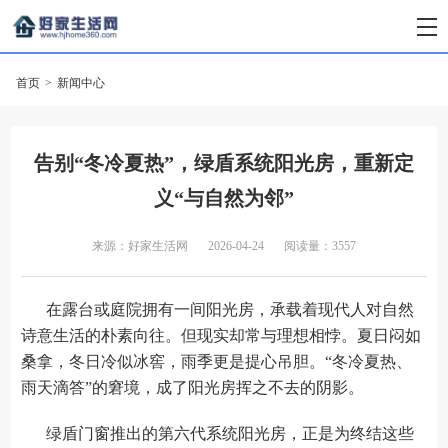
首页
>
新闻中心
告别“冬冷夏热”，绿盾系统阳光房，重新定
义“与自然为邻”
来源：好家生活网
2026-04-24
阅读量：3557
在露台或庭院拥有一间阳光房，承载着现代人对自然
诗意生活的朴素向往。但现实却常与理想相悖。夏日闷如
桑拿，冬日冷似冰窖，雨季更是提心吊胆。“冬冷夏热、
雨天滴答”的窘境，成了阳光房挥之不去的阴影。
绿盾门窗推出的第六代系统阳光房，正是为终结这些