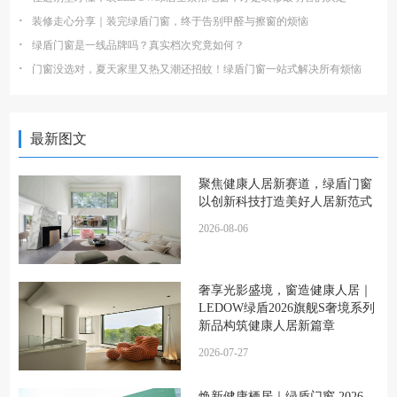
·
装修走心分享｜装完绿盾门窗，终于告别甲醛与擦窗的烦恼
·
绿盾门窗是一线品牌吗？真实档次究竟如何？
·
门窗没选对，夏天家里又热又潮还招蚊！绿盾门窗一站式解决所有烦恼
最新图文
聚焦健康人居新赛道，绿盾门窗
以创新科技打造美好人居新范式
2026-08-06
奢享光影盛境，窗造健康人居｜
LEDOW绿盾2026旗舰S奢境系列
新品构筑健康人居新篇章
2026-07-27
焕新健康栖居｜绿盾门窗 2026