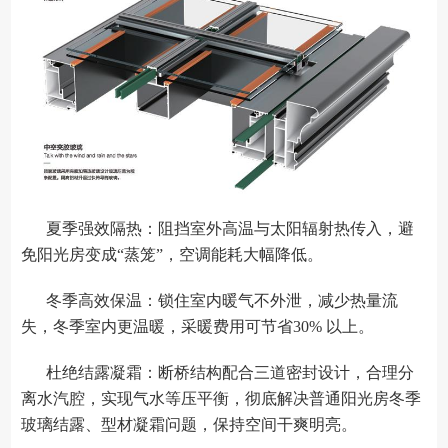
夏季强效隔热：阻挡室外高温与太阳辐射热传入，避
免阳光房变成“蒸笼”，空调能耗大幅降低。
冬季高效保温：锁住室内暖气不外泄，减少热量流
失，冬季室内更温暖，采暖费用可节省30% 以上。
杜绝结露凝霜：断桥结构配合三道密封设计，合理分
离水汽腔，实现气水等压平衡，彻底解决普通阳光房冬季
玻璃结露、型材凝霜问题，保持空间干爽明亮。