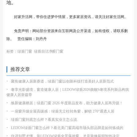
地。
好家升活网，带你住进梦中情屋，更多家居资讯，请关注
好家生活网
。
免责声明：网站部分资源来自互联网及公开渠道，如有侵权，请联系删
除。 责任编辑：刘丹丹
标签：
绿盾门窗
绿盾自洁净醛门窗
推荐文章
·
聚焦健康人居新赛道，绿盾门窗以创新科技打造美好人居新范式
·
奢享光影盛境，窗造健康人居｜LEDOW绿盾2026旗舰S奢境系列新品构筑
健康人居新篇章
·
焕新健康栖居｜绿盾门窗 2026 年度新品发布，助力健康人居再升级！
·
一扇窗升级全屋高级感：绿盾无立柱转角窗，解锁 270°通透人居
·
绿盾门窗到底怎么样？看真实业主怎么说
·
LEDOW绿盾门窗怎么样？看北美门窗高端市场头部品牌是如何炼成的
·
住进别墅才懂，装LEDOW绿盾全景落地窗，才是装修最明智的决定