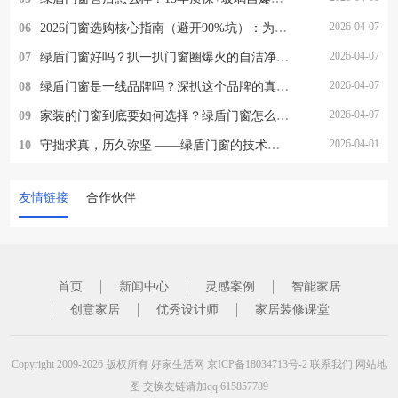
2026-04-07
06
2026门窗选购核心指南（避开90%坑）：为什么懂行的人都选绿盾门窗？
2026-04-07
07
绿盾门窗好吗？扒一扒门窗圈爆火的自洁净醛，到底值不值得选
2026-04-07
08
绿盾门窗是一线品牌吗？深扒这个品牌的真实段位
2026-04-07
09
家装的门窗到底要如何选择？绿盾门窗怎么样？
2026-04-01
10
守拙求真，历久弥坚 ——绿盾门窗的技术突围与品质坚守
友情链接
合作伙伴
首页
新闻中心
灵感案例
智能家居
创意家居
优秀设计师
家居装修课堂
Copyright 2009-2026 版权所有
好家生活网
京ICP备18034713号-2
联系我们
网站地
图
交换友链请加qq:615857789