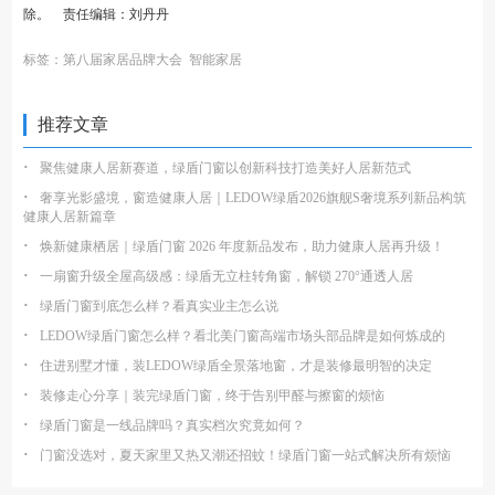
除。 责任编辑：刘丹丹
标签：
第八届家居品牌大会
智能家居
推荐文章
·
聚焦健康人居新赛道，绿盾门窗以创新科技打造美好人居新范式
·
奢享光影盛境，窗造健康人居｜LEDOW绿盾2026旗舰S奢境系列新品构筑
健康人居新篇章
·
焕新健康栖居｜绿盾门窗 2026 年度新品发布，助力健康人居再升级！
·
一扇窗升级全屋高级感：绿盾无立柱转角窗，解锁 270°通透人居
·
绿盾门窗到底怎么样？看真实业主怎么说
·
LEDOW绿盾门窗怎么样？看北美门窗高端市场头部品牌是如何炼成的
·
住进别墅才懂，装LEDOW绿盾全景落地窗，才是装修最明智的决定
·
装修走心分享｜装完绿盾门窗，终于告别甲醛与擦窗的烦恼
·
绿盾门窗是一线品牌吗？真实档次究竟如何？
·
门窗没选对，夏天家里又热又潮还招蚊！绿盾门窗一站式解决所有烦恼