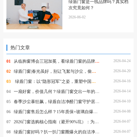
绿盾门窗是一线品牌吗？真实档
次究竟如何？
2026-06-02
热门文章
2026-04-24
01
从临朐窗博会三冠加冕，看绿盾门窗的品牌定力与破局之道
2026-04-20
02
绿盾门窗|春光虽好，别让飞絮与沙尘，偷走家人的健康
2026-04-16
03
​ 绿盾门窗：以“隐形冠军”之姿，重塑中国高端门窗新格局
2026-04-14
04
一扇好窗，价值几何？绿盾门窗交出一年的使用答卷
2026-04-10
05
春季沙尘暴狂飙，绿盾自洁净醛门窗守护居家清净
2026-04-08
06
绿盾门窗售后怎么样？15年质保+玻璃自爆全赔，这保障够硬核！
2026-04-07
07
2026门窗选购核心指南（避开90%坑）：为什么懂行的人都选绿盾门窗？
2026-04-07
08
绿盾门窗好吗？扒一扒门窗圈爆火的自洁净醛，到底值不值得选