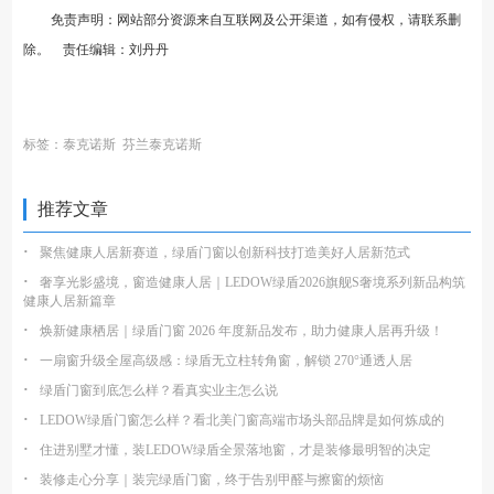
免责声明：网站部分资源来自互联网及公开渠道，如有侵权，请联系删
除。 责任编辑：刘丹丹
标签：
泰克诺斯
芬兰泰克诺斯
推荐文章
·
聚焦健康人居新赛道，绿盾门窗以创新科技打造美好人居新范式
·
奢享光影盛境，窗造健康人居｜LEDOW绿盾2026旗舰S奢境系列新品构筑
健康人居新篇章
·
焕新健康栖居｜绿盾门窗 2026 年度新品发布，助力健康人居再升级！
·
一扇窗升级全屋高级感：绿盾无立柱转角窗，解锁 270°通透人居
·
绿盾门窗到底怎么样？看真实业主怎么说
·
LEDOW绿盾门窗怎么样？看北美门窗高端市场头部品牌是如何炼成的
·
住进别墅才懂，装LEDOW绿盾全景落地窗，才是装修最明智的决定
·
装修走心分享｜装完绿盾门窗，终于告别甲醛与擦窗的烦恼