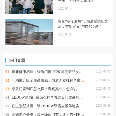
一步，为何意义非凡？
2026-05-14
告别“冬冷夏热”，绿盾系统阳光
房，重新定义“与自然为邻”
2026-04-24
热门文章
2026-07-07
01
焕新健康栖居｜绿盾门窗 2026 年度新品发布，助力健康人居再升级！
2026-06-22
02
一扇窗升级全屋高级感：绿盾无立柱转角窗，解锁 270°通透人居
2026-06-17
03
绿盾门窗到底怎么样？看真实业主怎么说
2026-06-12
04
LEDOW绿盾门窗怎么样？看北美门窗高端市场头部品牌是如何炼成的
2026-06-08
05
住进别墅才懂，装LEDOW绿盾全景落地窗，才是装修最明智的决定
2026-06-04
06
装修走心分享｜装完绿盾门窗，终于告别甲醛与擦窗的烦恼