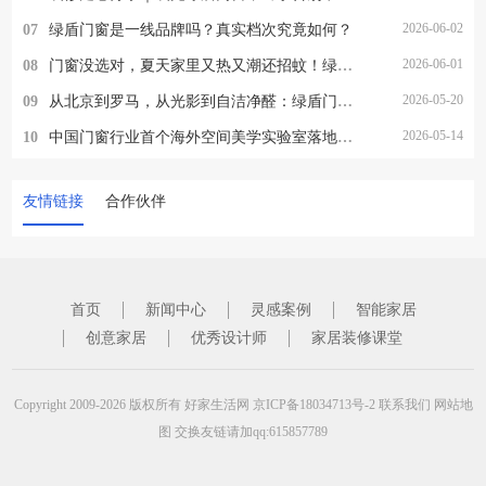
2026-06-02
07
绿盾门窗是一线品牌吗？真实档次究竟如何？
2026-06-01
08
门窗没选对，夏天家里又热又潮还招蚊！绿盾门窗一站式解决所有烦恼
2026-05-20
09
从北京到罗马，从光影到自洁净醛：绿盾门窗2026的品牌跃迁与美学破局
2026-05-14
10
中国门窗行业首个海外空间美学实验室落地罗马，绿盾门窗的这一步，为何意义非凡？
友情链接
合作伙伴
首页
新闻中心
灵感案例
智能家居
创意家居
优秀设计师
家居装修课堂
Copyright 2009-2026 版权所有
好家生活网
京ICP备18034713号-2
联系我们
网站地
图
交换友链请加qq:615857789