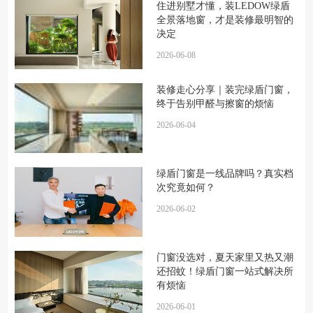
住进别墅才懂，装LEDOW绿盾
全景落地窗，才是装修最明智的
决定
2026-06-08
装修走心分享｜装完绿盾门窗，
终于告别甲醛与擦窗的烦恼
2026-06-04
绿盾门窗是一线品牌吗？真实档
次究竟如何？
2026-06-02
门窗没选对，夏天家里又热又潮
还招蚊！绿盾门窗一站式解决所
有烦恼
2026-06-01