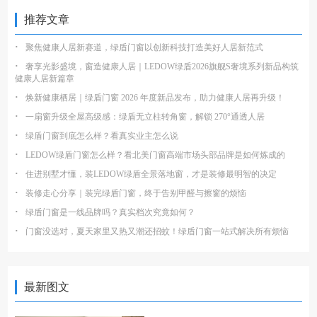
推荐文章
·
聚焦健康人居新赛道，绿盾门窗以创新科技打造美好人居新范式
·
奢享光影盛境，窗造健康人居｜LEDOW绿盾2026旗舰S奢境系列新品构筑
健康人居新篇章
·
焕新健康栖居｜绿盾门窗 2026 年度新品发布，助力健康人居再升级！
·
一扇窗升级全屋高级感：绿盾无立柱转角窗，解锁 270°通透人居
·
绿盾门窗到底怎么样？看真实业主怎么说
·
LEDOW绿盾门窗怎么样？看北美门窗高端市场头部品牌是如何炼成的
·
住进别墅才懂，装LEDOW绿盾全景落地窗，才是装修最明智的决定
·
装修走心分享｜装完绿盾门窗，终于告别甲醛与擦窗的烦恼
·
绿盾门窗是一线品牌吗？真实档次究竟如何？
·
门窗没选对，夏天家里又热又潮还招蚊！绿盾门窗一站式解决所有烦恼
最新图文