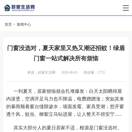
首页
>
新闻中心
门窗没选对，夏天家里又热又潮还招蚊！绿盾
门窗一站式解决所有烦恼
来源：好家生活网
2026-06-01
阅读量：1755
一到夏天，居家烦恼就会扎堆爆发：白天太阳晒得屋
内滚烫，空调开足马力也不降温，电费蹭蹭涨；突如其来
的暴雨顺着窗台缝隙渗水，墙面发霉、家具受潮；想开窗
透个风，蚊虫、柳絮立马钻进屋，让人整天不得安宁......
其实大部分人的夏日居家不适，根源是门窗没选对。