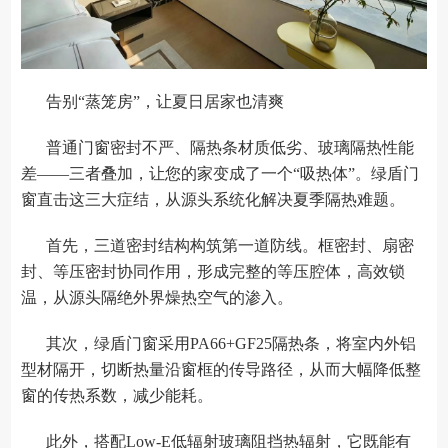
告别“蒸笼房”，让夏日居家也清爽
普通门窗密封不严、隔热条材质低劣、玻璃隔热性能
差——三者叠加，让您的家变成了一个“吸热体”。绿盾门
窗直击这三大症结，从源头系统化解决夏季隔热难题。
首先，三道密封结构构筑第一道防线。框密封、扇密
封、等压密封协同作用，形成完整的等压腔体，高效锁
温，从源头隔绝外界燥热空气的渗入。
其次，绿盾门窗采用PA66+GF25隔热条，将室内外铝
型材隔开，切断热量沿窗框的传导路径，从而大幅降低整
窗的传热系数，减少能耗。
此外，搭配Low-E低辐射玻璃阻挡热辐射，它既能有