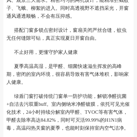
风、观景三大需求。精密均匀的网孔设计，能精准拦截蚊
子、飞蛾、柳絮的进入。同时高透视野不遮挡采光，开窗
通风通透顺畅，不会有压抑感。
搭配门窗多锁点密封设计，窗扇关闭严丝合缝，蚊虫
无任何缝隙可钻，真正实现夏日开窗自由。
不止好用，更懂守护家人健康
夏季高温高湿，是甲醛、细菌快速滋生挥发的高峰
期，密闭的室内环境，很容易导致有害气体堆积，影响家
人健康。
绿盾门窗打破传统门窗单一防护功能，解锁净醛抗菌
+自洁去污双重buff。室内侧纳米净醛镀膜，依托可见光催
化技术，24小时持续分解室内甲醛、TVOC等有害气体，
甲醛去除率高达84.82%，同时可灭活99.99%的H1N1病
毒，高温闷热关窗的夏季，也能时刻保持室内空气洁净。