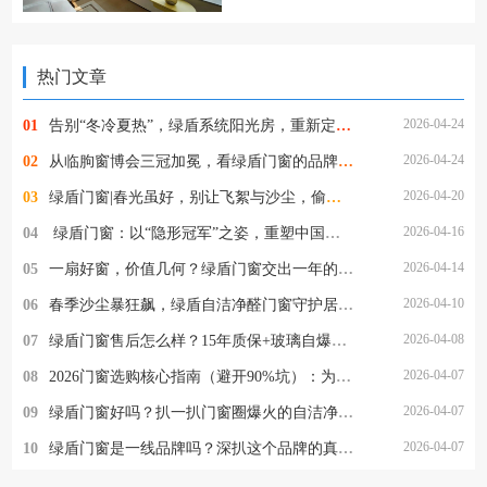
热门文章
2026-04-24
01
告别“冬冷夏热”，绿盾系统阳光房，重新定义“与自然为邻”
2026-04-24
02
从临朐窗博会三冠加冕，看绿盾门窗的品牌定力与破局之道
2026-04-20
03
绿盾门窗|春光虽好，别让飞絮与沙尘，偷走家人的健康
2026-04-16
04
​ 绿盾门窗：以“隐形冠军”之姿，重塑中国高端门窗新格局
2026-04-14
05
一扇好窗，价值几何？绿盾门窗交出一年的使用答卷
2026-04-10
06
春季沙尘暴狂飙，绿盾自洁净醛门窗守护居家清净
2026-04-08
07
绿盾门窗售后怎么样？15年质保+玻璃自爆全赔，这保障够硬核！
2026-04-07
08
2026门窗选购核心指南（避开90%坑）：为什么懂行的人都选绿盾门窗？
2026-04-07
09
绿盾门窗好吗？扒一扒门窗圈爆火的自洁净醛，到底值不值得选
2026-04-07
10
绿盾门窗是一线品牌吗？深扒这个品牌的真实段位