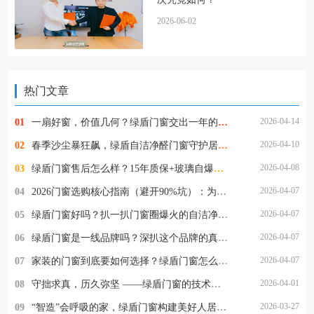
2026-06-02
热门文章
2026-04-14
01
一扇好窗，价值几何？绿盾门窗交出一年的使用答卷
2026-04-10
02
春季沙尘暴狂飙，绿盾自洁净醛门窗守护居家清净
2026-04-08
03
绿盾门窗售后怎么样？15年质保+玻璃自爆全赔，这保障够硬核！
2026-04-07
04
2026门窗选购核心指南（避开90%坑）：为什么懂行的人都选绿盾门窗？
2026-04-07
05
绿盾门窗好吗？扒一扒门窗圈爆火的自洁净醛，到底值不值得选
2026-04-07
06
绿盾门窗是一线品牌吗？深扒这个品牌的真实段位
2026-04-07
07
家装的门窗到底要如何选择？绿盾门窗怎么样？
2026-04-01
08
守拙求真，历久弥坚 ——绿盾门窗的技术突围与品质坚守
2026-03-27
09
“智造”会呼吸的家，绿盾门窗构建美好人居体验