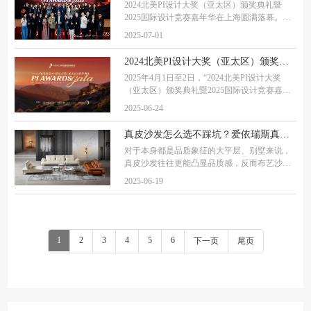
2024北美PI设计大奖（亚太区）颁奖典礼暨
2025国际设计竞赛嘉年华在上海圆满落幕。作
为横跨太平洋两岸的顶尖设计赛事，北美PI设
2025-07-01
计大奖凭借其权威性与前瞻性，已成为连接全
球设计力量的重要平台。 活动期间，北美PI设
2024北美PI设计大奖（亚太区）颁奖盛典圆满举行！国际设计精英共襄行业盛事
计大奖
2025年4月1日至2日，“2024北美PI设计大奖
（亚太区）颁奖典礼暨2025国际设计竞赛嘉年
华”在中国上海隆重举办。本次国际设计竞赛嘉
2025-06-24
年华，由北美PI设计大奖、APDC亚太设计精
英邀请赛、瑞士LIV酒店设计大奖三大国际设
真皮沙发怎么选不踩坑？爱依瑞斯真皮沙发推荐
计奖项领衔，
对于本身都是品质象征的大平层、别墅来说，
真皮沙发往往更能凸显品质感，反而布艺沙发
显得有些掉档次，对于真正追求品质家庭来
2025-06-19
说，真皮沙发适配度更高。相对来说，牛皮的
适用性比较强。比较紧致的效果，牛皮能做。
慵
1
2
3
4
5
6
下一页
尾页