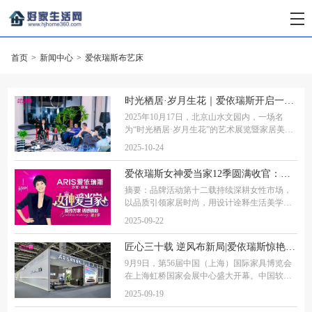
首页
>
新闻中心
>
爱依瑞斯布艺床
时光栖居·岁月生花｜爱依瑞斯开启一场家居美学、室内设计与当代艺术的跨界对话
2025年10月17日，北京山水文园内，一场名
为“时光栖居·岁月生花”的艺术展览暨家居美学
私享会悄然启幕。这场由爱依瑞斯携手设计师
2025-10-24
孙谱淳、联合麒麟ART共同打造的活动，不仅
是一次家居、设计与艺术的跨界对话，更是爱
爱依瑞斯女神爱当家12季圆满收官：匠心守护「她」健康，共创增长新篇章
依瑞
摘要：品牌活动第十二载持续深耕女性市场，
以品质引领家居时尚，用设计诠释生活美学，
爱依瑞斯再次实现品牌价值与销售业绩的双重
2025-09-22
提升。2025年第九月，爱依瑞斯品牌正式宣布
第十二季"女神爱当家"全国活动圆满收官。本
匠心三十载 逆风布新局|爱依瑞斯惊艳亮相上海家博会，以“颜质主义”引领家居新潮流
次
9月9日，第56届中国（上海）国际家具博览会
在上海虹桥国家会展中心盛大开幕。中国软体
家居领军品牌爱依瑞斯以"家的颜质主义"为主
2025-09-19
题，打造了一场集美学、设计与科技于一体的