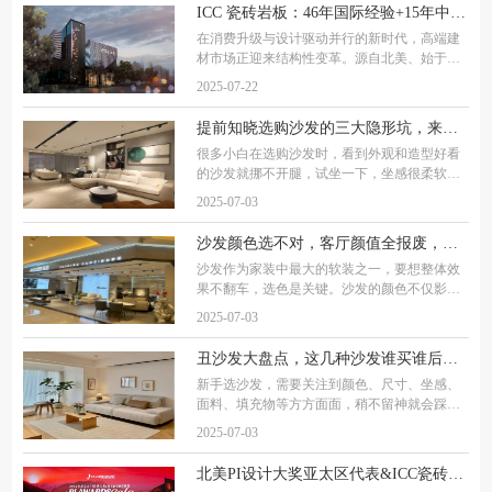
家居盛宴，向业界展示了品牌30年匠心传承的
ICC 瓷砖岩板：46年国际经验+15年中国深耕，携手经销商共赢高端建材市场
创新
在消费升级与设计驱动并行的新时代，高端建
材市场正迎来结构性变革。源自北美、始于
1979，拥有 46 年国际品牌积淀的ICC 瓷砖岩
2025-07-22
板，正以其独特的全球化视野和创新、差异化
的产品与设计，重新定义中国高端瓷砖市场、
提前知晓选购沙发的三大隐形坑，来看看爱依瑞斯沙发怎么样
高端岩
很多小白在选购沙发时，看到外观和造型好看
的沙发就挪不开腿，试坐一下，坐感很柔软蓬
松，有一种陷进去被包裹的感觉，觉得这样的
2025-07-03
沙发才是好沙发，恨不得立马搬回家。但沙发
买回家使用一段时间之后，塌陷、掉皮等各种
沙发颜色选不对，客厅颜值全报废，爱依瑞斯教你沙发选色秘籍，附型号
沙发作为家装中最大的软装之一，要想整体效
果不翻车，选色是关键。沙发的颜色不仅影响
整体家装氛围，还影响家居的格调和品味。很
2025-07-03
多人在选择沙发颜色时常常陷入纠结：选深了
怕压抑，选浅了怕单调，选艳了怕突兀……别
丑沙发大盘点，这几种沙发谁买谁后悔，附爱依瑞斯沙发型号推荐
新手选沙发，需要关注到颜色、尺寸、坐感、
面料、填充物等方方面面，稍不留神就会踩
坑。像“3米沙发挤爆20㎡客厅”“科技布1年掉
2025-07-03
渣” “动辄上万的沙发买回家，使用1年不到就塌
陷，”这些翻车糟心情况可太常见了。沙发
北美PI设计大奖亚太区代表&ICC瓷砖岩板总经理汉贝托：ICC瓷砖岩板以全球视野赋能设计创新