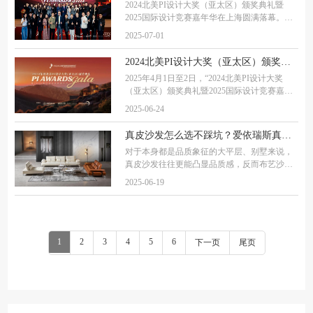
2024北美PI设计大奖（亚太区）颁奖典礼暨
2025国际设计竞赛嘉年华在上海圆满落幕。作
为横跨太平洋两岸的顶尖设计赛事，北美PI设
2025-07-01
计大奖凭借其权威性与前瞻性，已成为连接全
球设计力量的重要平台。 活动期间，北美PI设
2024北美PI设计大奖（亚太区）颁奖盛典圆满举行！国际设计精英共襄行业盛事
计大奖
2025年4月1日至2日，“2024北美PI设计大奖
（亚太区）颁奖典礼暨2025国际设计竞赛嘉年
华”在中国上海隆重举办。本次国际设计竞赛嘉
2025-06-24
年华，由北美PI设计大奖、APDC亚太设计精
英邀请赛、瑞士LIV酒店设计大奖三大国际设
真皮沙发怎么选不踩坑？爱依瑞斯真皮沙发推荐
计奖项领衔，
对于本身都是品质象征的大平层、别墅来说，
真皮沙发往往更能凸显品质感，反而布艺沙发
显得有些掉档次，对于真正追求品质家庭来
2025-06-19
说，真皮沙发适配度更高。相对来说，牛皮的
适用性比较强。比较紧致的效果，牛皮能做。
慵
1
2
3
4
5
6
下一页
尾页