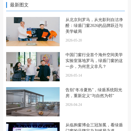
最新图文
从北京到罗马，从光影到自洁净
醛：绿盾门窗2026的品牌跃迁与
美学破局
2026-05-20
中国门窗行业首个海外空间美学
实验室落地罗马，绿盾门窗的这
一步，为何意义非凡？
2026-05-14
告别“冬冷夏热”，绿盾系统阳光
房，重新定义“与自然为邻”
2026-04-24
从临朐窗博会三冠加冕，看绿盾
门窗的品牌定力与破局之道