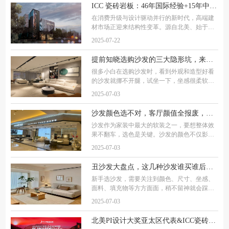
家居盛宴，向业界展示了品牌30年匠心传承的
ICC 瓷砖岩板：46年国际经验+15年中国深耕，携手经销商共赢高端建材市场
创新
在消费升级与设计驱动并行的新时代，高端建
材市场正迎来结构性变革。源自北美、始于
1979，拥有 46 年国际品牌积淀的ICC 瓷砖岩
2025-07-22
板，正以其独特的全球化视野和创新、差异化
的产品与设计，重新定义中国高端瓷砖市场、
提前知晓选购沙发的三大隐形坑，来看看爱依瑞斯沙发怎么样
高端岩
很多小白在选购沙发时，看到外观和造型好看
的沙发就挪不开腿，试坐一下，坐感很柔软蓬
松，有一种陷进去被包裹的感觉，觉得这样的
2025-07-03
沙发才是好沙发，恨不得立马搬回家。但沙发
买回家使用一段时间之后，塌陷、掉皮等各种
沙发颜色选不对，客厅颜值全报废，爱依瑞斯教你沙发选色秘籍，附型号
沙发作为家装中最大的软装之一，要想整体效
果不翻车，选色是关键。沙发的颜色不仅影响
整体家装氛围，还影响家居的格调和品味。很
2025-07-03
多人在选择沙发颜色时常常陷入纠结：选深了
怕压抑，选浅了怕单调，选艳了怕突兀……别
丑沙发大盘点，这几种沙发谁买谁后悔，附爱依瑞斯沙发型号推荐
新手选沙发，需要关注到颜色、尺寸、坐感、
面料、填充物等方方面面，稍不留神就会踩
坑。像“3米沙发挤爆20㎡客厅”“科技布1年掉
2025-07-03
渣” “动辄上万的沙发买回家，使用1年不到就塌
陷，”这些翻车糟心情况可太常见了。沙发
北美PI设计大奖亚太区代表&ICC瓷砖岩板总经理汉贝托：ICC瓷砖岩板以全球视野赋能设计创新