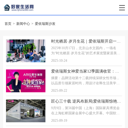
首页
>
新闻中心
>
爱依瑞斯沙发
时光栖居·岁月生花｜爱依瑞斯开启一场家居美学、室内设计与当代艺术的跨界对话
2025年10月17日，北京山水文园内，一场名
为“时光栖居·岁月生花”的艺术展览暨家居美学
私享会悄然启幕。这场由爱依瑞斯携手设计师
2025-10-24
孙谱淳、联合麒麟ART共同打造的活动，不仅
是一次家居、设计与艺术的跨界对话，更是爱
爱依瑞斯女神爱当家12季圆满收官：匠心守护「她」健康，共创增长新篇章
依瑞
摘要：品牌活动第十二载持续深耕女性市场，
以品质引领家居时尚，用设计诠释生活美学，
爱依瑞斯再次实现品牌价值与销售业绩的双重
2025-09-22
提升。2025年第九月，爱依瑞斯品牌正式宣布
第十二季"女神爱当家"全国活动圆满收官。本
匠心三十载 逆风布新局|爱依瑞斯惊艳亮相上海家博会，以“颜质主义”引领家居新潮流
次
9月9日，第56届中国（上海）国际家具博览会
在上海虹桥国家会展中心盛大开幕。中国软体
家居领军品牌爱依瑞斯以"家的颜质主义"为主
2025-09-19
题，打造了一场集美学、设计与科技于一体的