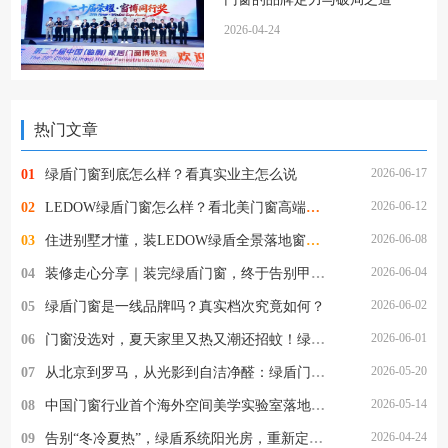
2026-04-24
热门文章
2026-06-17
01
绿盾门窗到底怎么样？看真实业主怎么说
2026-06-12
02
LEDOW绿盾门窗怎么样？看北美门窗高端市场头部品牌是如何炼成的
2026-06-08
03
住进别墅才懂，装LEDOW绿盾全景落地窗，才是装修最明智的决定
2026-06-04
04
装修走心分享｜装完绿盾门窗，终于告别甲醛与擦窗的烦恼
2026-06-02
05
绿盾门窗是一线品牌吗？真实档次究竟如何？
2026-06-01
06
门窗没选对，夏天家里又热又潮还招蚊！绿盾门窗一站式解决所有烦恼
2026-05-20
07
从北京到罗马，从光影到自洁净醛：绿盾门窗2026的品牌跃迁与美学破局
2026-05-14
08
中国门窗行业首个海外空间美学实验室落地罗马，绿盾门窗的这一步，为何意义非凡？
2026-04-24
09
告别“冬冷夏热”，绿盾系统阳光房，重新定义“与自然为邻”