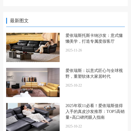
最新图文
爱依瑞斯托斯卡纳沙发：意式慵
懒美学，打造专属度假客厅
2025-11-26
爱依瑞斯：以意式匠心与全球视
野，重塑软体大家居时代
2025-10-22
2025年双11必看！爱依瑞斯值得
入手的真皮沙发推荐：TOP5高销
量+高口碑闭眼入指南
2025-10-22