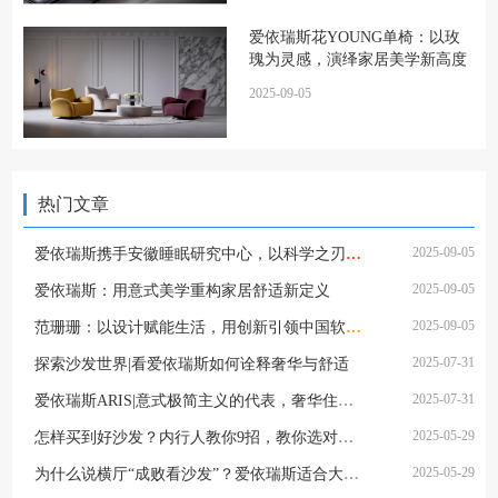
爱依瑞斯花YOUNG单椅：以玫
瑰为灵感，演绎家居美学新高度
2025-09-05
热门文章
2025-09-05
爱依瑞斯携手安徽睡眠研究中心，以科学之刃破局健康深睡产业
2025-09-05
爱依瑞斯：用意式美学重构家居舒适新定义
2025-09-05
范珊珊：以设计赋能生活，用创新引领中国软体家具行业变革 ——爱依瑞斯董事长的商业智慧与品牌哲学
2025-07-31
探索沙发世界|看爱依瑞斯如何诠释奢华与舒适
2025-07-31
爱依瑞斯ARIS|意式极简主义的代表，奢华住宅的标配
2025-05-29
怎样买到好沙发？内行人教你9招，教你选对沙发，附爱依瑞斯沙发型号推荐
2025-05-29
为什么说横厅“成败看沙发”？爱依瑞斯适合大横厅的沙发型号推荐