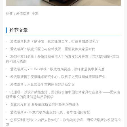
标签：
爱依瑞斯
沙发
推荐文章
·
爱依瑞斯托斯卡纳沙发：意式慵懒美学，打造专属度假客厅
·
爱依瑞斯：以意式匠心与全球视野，重塑软体大家居时代
·
2025年双11必看！爱依瑞斯值得入手的真皮沙发推荐：TOP5高销量+高口
碑闭眼入指南
·
爱依瑞斯花YOUNG单椅：以玫瑰为灵感，演绎家居美学新高度
·
爱依瑞斯携手安徽睡眠研究中心，以科学之刃破局健康深睡产业
·
爱依瑞斯：用意式美学重构家居舒适新定义
·
范珊珊：以设计赋能生活，用创新引领中国软体家具行业变革 ——爱依瑞
斯董事长的商业智慧与品牌哲学
·
探索沙发世界|看爱依瑞斯如何诠释奢华与舒适
·
爱依瑞斯ARIS|意式极简主义的代表，奢华住宅的标配
·
怎样买到好沙发？内行人教你9招，教你选对沙发，附爱依瑞斯沙发型号推
荐