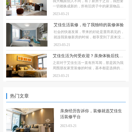
我大概跟别人不同，有了新房子之后，我想要
一切都换成新的，所有旧房子中的家居物品都
已经不再想使用，所以我很想要直接拎包入住
2023-03-21
的装修效果。但是我找
艾佳生活装修，给了我独特的装修体验
社会的快速发展，带来的好处是显而易见的，
就连我装修新房的时候，都享受到了原来没有
的便利。新房下来后，在朋友的推荐下我选择
2023-03-21
了艾佳生活装修，因为
艾佳生活为何受欢迎？亲身体验后找到了答案
之前对于艾佳生活一直有所耳闻，那是因为我
周围朋友家里装修的时候，基本都是选择的这
家公司，也去过很多朋友家参观过，发现整体
2023-03-21
的装修效果确实很不错
热门文章
亲身经历告诉你，装修就选艾佳生
活装修平台
2023-03-21