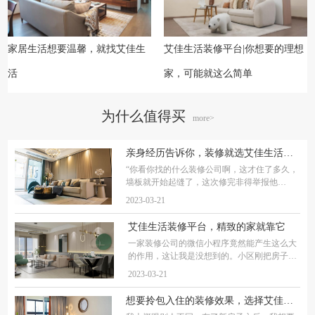
家居生活想要温馨，就找艾佳生
艾佳生活装修平台|你想要的理想
活
家，可能就这么简单
为什么值得买
more>
亲身经历告诉你，装修就选艾佳生活装修平台
“你看你找的什么装修公司啊，这才住了多久，
墙板就开始起缝了，这次修完非得举报他
们！”听着邻居小两口的吵闹声，我也是颇为他
2023-03-21
们感到无奈，他们的房
艾佳生活装修平台，精致的家就靠它
一家装修公司的微信小程序竟然能产生这么大
的作用，这让我是没想到的。小区刚把房子交
到我手中的时候，我还在为房子的装修发愁，
2023-03-21
直到朋友向我推了艾佳
想要拎包入住的装修效果，选择艾佳生活装修平台