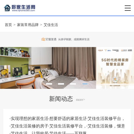
首页
>
家装常用品牌
>
艾佳生活
新闻动态
more>
·
·
·
实现理想的家居生活，找艾佳生活很靠谱
想要舒适的家居生活，不妨找艾佳生活
艾佳生活装修平台，帮你
·
·
·
艾佳生活装修的房子，让居家生活又上了一个档次
艾佳生活装修平台，质朴亦有高级范
艾佳生活装修，惬意生活
·
·
艾佳生活，让我的居家生活变得轻松愉悦
艾佳生活——互联网大家居生态平台