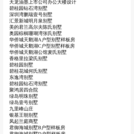
天龙油墨上市公司办公大楼设计
碧桂园钻石湾别墅
深圳湾鹏瑞壹号别墅
汇景新城明月泉别墅
美的君兰高尔夫陈氏别墅
奥园棕榈珊瑚湾张氏别墅
华侨城天鹅湖A户型别墅样板房
华侨城天鹅湖C户型别墅样板房
华侨城天鹅湖公馆麦氏别墅
香格里拉梁氏别墅
碧桂园别墅
碧桂花城何氏别墅
东逸湾别墅
碧桂园钻石湾别墅
聚鸿居四合院
绿岛明珠别墅
绿岛壹号别墅
九里峰山庄
银基王朝别墅
凤起兰庭商墅
君御海城别墅B户型样板房
君御海城别墅D户型样板房