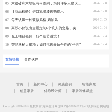
2024-01-08
05
木纹砖和木地板有何差别，为何许多人建议别选木纹砖，看完就懂了
2024-01-08
06
【商品检验】进口乳胶漆选购提示
2024-01-05
07
每天认识一种装修风格-奶油风
2024-01-04
08
离职小伙说出全屋定制6个坑人的套路，实在太坑了
2024-01-04
09
瓦工铺贴瓷砖，12个细节避坑！
2024-01-04
10
智能马桶大揭秘：如何挑选最适合你的“坐具”
友情链接
合作伙伴
首页
新闻中心
灵感案例
智能家居
创意家居
优秀设计师
家居装修课堂
Copyright 2009-2026 版权所有
好家生活网
京ICP备18034713号-2
联系我们
网站地