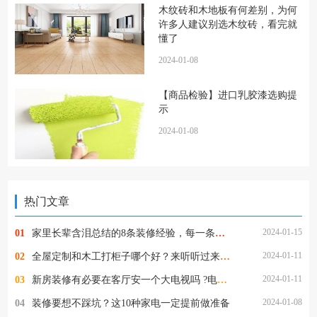
木纹砖和木地板有何差别，为何
许多人建议别选木纹砖，看完就
懂了
2024-01-08
【商品检验】进口乳胶漆选购提
示
2024-01-08
热门文章
2024-01-15
01
家里长辈含泪总结的8条装修经验，每一条都值得学习，要牢记！
2024-01-11
02
全屋定制和木工打柜子哪个好？来听听过来人的建议，终于不迷糊了
2024-01-11
03
新房装修有必要在客厅安一个大电视吗 ?电视尺寸多大合适
2024-01-08
04
装修要想不踩坑？这10种家电一定提前做准备