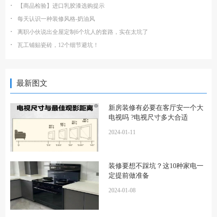
·
【商品检验】进口乳胶漆选购提示
·
每天认识一种装修风格-奶油风
·
离职小伙说出全屋定制6个坑人的套路，实在太坑了
·
瓦工铺贴瓷砖，12个细节避坑！
最新图文
新房装修有必要在客厅安一个大
电视吗 ?电视尺寸多大合适
2024-01-11
装修要想不踩坑？这10种家电一
定提前做准备
2024-01-08