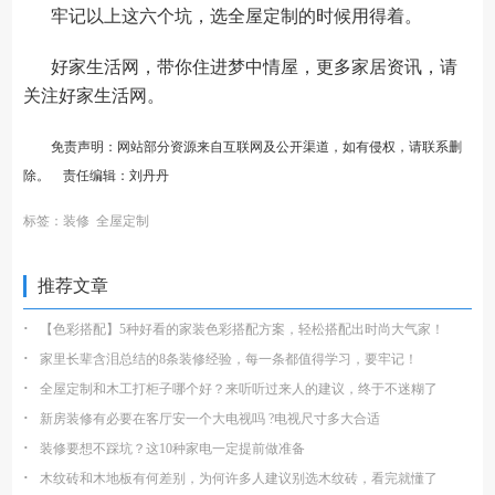
牢记以上这六个坑，选全屋定制的时候用得着。
好家生活网，带你住进梦中情屋，更多家居资讯，请
关注
好家生活网
。
免责声明：网站部分资源来自互联网及公开渠道，如有侵权，请联系删
除。 责任编辑：刘丹丹
标签：
装修
全屋定制
推荐文章
·
【色彩搭配】5种好看的家装色彩搭配方案，轻松搭配出时尚大气家！
·
家里长辈含泪总结的8条装修经验，每一条都值得学习，要牢记！
·
全屋定制和木工打柜子哪个好？来听听过来人的建议，终于不迷糊了
·
新房装修有必要在客厅安一个大电视吗 ?电视尺寸多大合适
·
装修要想不踩坑？这10种家电一定提前做准备
·
木纹砖和木地板有何差别，为何许多人建议别选木纹砖，看完就懂了