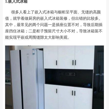
1.嵌入式冰箱
很多人看上了嵌入式冰箱与橱柜呈平面、无缝的高颜
值，就学着做厨房的嵌入式冰箱装修，但出错的比较多。
其中，最常见的两个问题一是插座位置不对，导致后期插
座挡住冰箱；二是柜子预留尺寸大小不对，导致冰箱装不
能实现平嵌或周围缝隙太大影响美观。