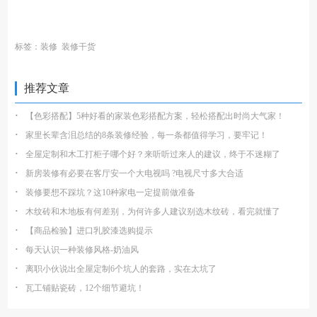
标签：
装修
装修干货
推荐文章
·
【色彩搭配】5种好看的家装色彩搭配方案，轻松搭配出时尚大气家！
·
家里长辈含泪总结的8条装修经验，每一条都值得学习，要牢记！
·
全屋定制和木工打柜子哪个好？来听听过来人的建议，终于不迷糊了
·
新房装修有必要在客厅安一个大电视吗 ?电视尺寸多大合适
·
装修要想不踩坑？这10种家电一定提前做准备
·
木纹砖和木地板有何差别，为何许多人建议别选木纹砖，看完就懂了
·
【商品检验】进口乳胶漆选购提示
·
每天认识一种装修风格-奶油风
·
离职小伙说出全屋定制6个坑人的套路，实在太坑了
·
瓦工铺贴瓷砖，12个细节避坑！