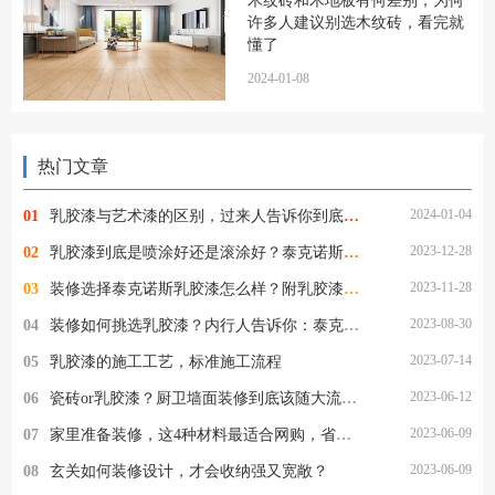
木纹砖和木地板有何差别，为何
许多人建议别选木纹砖，看完就
懂了
2024-01-08
热门文章
2024-01-04
01
乳胶漆与艺术漆的区别，过来人告诉你到底该怎么选
2023-12-28
02
乳胶漆到底是喷涂好还是滚涂好？泰克诺斯乳胶漆施工方式详解
2023-11-28
03
装修选择泰克诺斯乳胶漆怎么样？附乳胶漆施工流程
2023-08-30
04
装修如何挑选乳胶漆？内行人告诉你：泰克诺斯乳胶漆真的好吗？
2023-07-14
05
乳胶漆的施工工艺，标准施工流程
2023-06-12
06
瓷砖or乳胶漆？厨卫墙面装修到底该随大流还是遵从内心?
2023-06-09
07
家里准备装修，这4种材料最适合网购，省事又省钱~
2023-06-09
08
玄关如何装修设计，才会收纳强又宽敞？