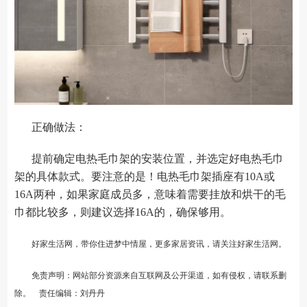
正确做法：
提前确定电热毛巾架的安装位置，并选定好电热毛巾
架的具体款式。要注意的是！电热毛巾架插座有10A或
16A两种，如果家庭成员多，意味着需要挂放和烘干的毛
巾都比较多，则建议选择16A的，确保够用。
好家生活网，带你住进梦中情屋，更多家居资讯，请关注
好家生活网
。
免责声明：网站部分资源来自互联网及公开渠道，如有侵权，请联系删
除。 责任编辑：刘丹丹