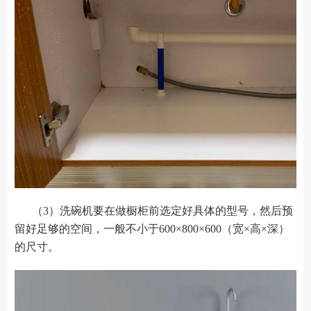
（3）洗碗机要在做橱柜前选定好具体的型号，然后预
留好足够的空间，一般不小于600×800×600（宽×高×深）
的尺寸。