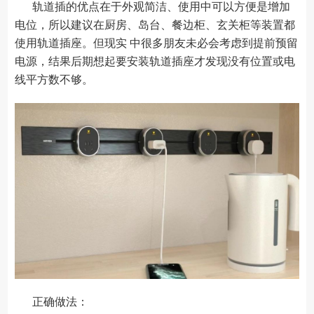
轨道插的优点在于外观简洁、使用中可以方便是增加
电位，所以建议在厨房、岛台、餐边柜、玄关柜等装置都
使用轨道插座。但现实 中很多朋友未必会考虑到提前预留
电源，结果后期想起要安装轨道插座才发现没有位置或电
线平方数不够。
正确做法：