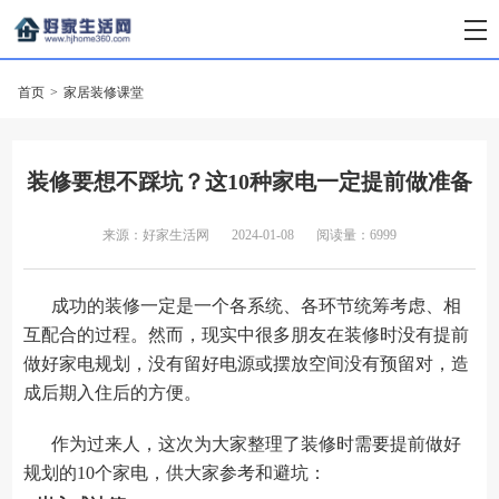
首页
>
家居装修课堂
装修要想不踩坑？这10种家电一定提前做准备
来源：好家生活网
2024-01-08
阅读量：6999
成功的装修一定是一个各系统、各环节统筹考虑、相
互配合的过程。然而，现实中很多朋友在装修时没有提前
做好家电规划，没有留好电源或摆放空间没有预留对，造
成后期入住后的方便。
作为过来人，这次为大家整理了装修时需要提前做好
规划的10个家电，供大家参考和避坑：