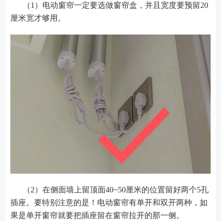
（1）电动窗帘一定要选做窗帘盒，并且宽度要预留20
厘米宽才够用。
（2）在侧面墙上留顶面40~50厘米的位置留好两个5孔
插座。要特别注意的是！电动窗帘有单开和双开两种，如
果是单开窗帘就要把插座留在窗帘拉开的那一侧。