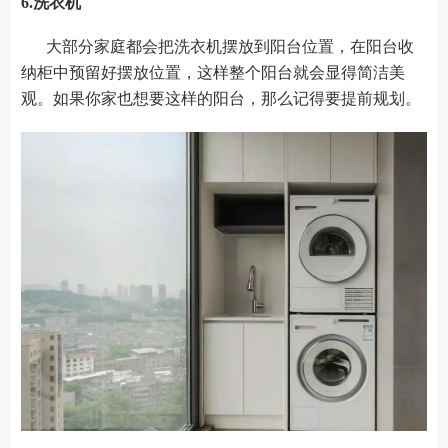
6.洗衣机
大部分家庭都会把洗衣机摆放到阳台位置，在阳台收
纳柜中预留好摆放位置，这样整个阳台就会显得简洁美
观。如果你家也想要这样的阳台，那么记得要提前规划。