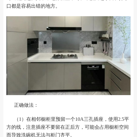
口都是容易出错的地方。
正确做法：
（1）在相邻橱柜里预留一个10A三孔插座，使用2.5平
方的线，注意插座不要留在正后方，可能会占用橱柜空间
而导致洗碗机无法与柜门齐平。