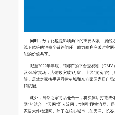
同时，数字化也是影响商业的重要因素，居然之
线下体验的消费全链路闭环，助力商户突破时空两
能的价值共享。
截至2022年年底，“洞窝”的平台交易额（GMV
及342家卖场，店铺数突破5万家。上线“洞窝”的门
解，居然之家接手运乔建材城和东方家园家居广场
销赋能。
此外，居然之家将店仓合一，将实体店打造成体
网”的结合，“天网”即人流网，“地网”即物流网。居
家居大件物流网。除了在核心城市（如天津、长春