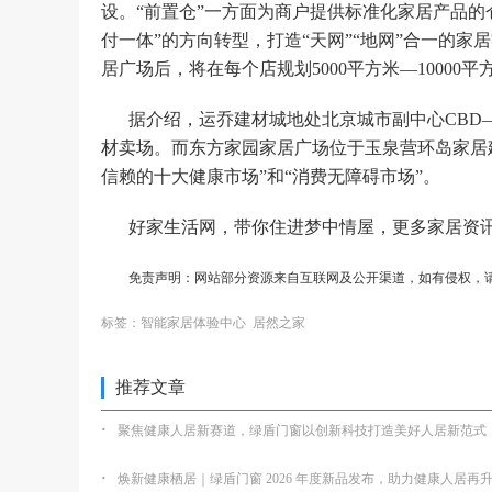
设。“前置仓”一方面为商户提供标准化家居产品
付一体”的方向转型，打造“天网”“地网”合一的
居广场后，将在每个店规划5000平方米—10000
据介绍，运乔建材城地处北京城市副中心CBD
材卖场。而东方家园家居广场位于玉泉营环岛家居
信赖的十大健康市场”和“消费无障碍市场”。
好家生活网，带你住进梦中情屋，更多家居资
免责声明：网站部分资源来自互联网及公开渠道，如有侵权，
标签：
智能家居体验中心
居然之家
推荐文章
·
聚焦健康人居新赛道，绿盾门窗以创新科技打造美好人居新范式
·
焕新健康栖居｜绿盾门窗 2026 年度新品发布，助力健康人居再