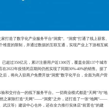
家打造了数字化产业服务平台“洞窝”。“洞窝”打通了线上获客
个维度的限制，并通过数据的互联互通，实现产业上下游相互赋
）已超过350亿元，累计注册用户近1300万，覆盖全国137个城市
店在2022年疫情闭店期间仍然实现了同期30%-40%的销售。据了
之后，将向入驻商户免费开放“洞窝”数字化平台，全面为商户营
验和交付合一的线下服务平台。一切商业模式都是“天网”与“地
然之家除打造“天网”——“洞窝”之外，还打造了一张“地网”——
、武汉等）建设中心仓外，还在全力推行实体店“前置仓”的建