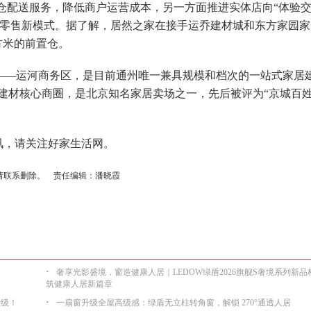
的仓配送服务，降低商户运营成本，另一方面推进实体店向“体验
家居零售新模式。据了解，居然之家在接手运乔建材城和东方家园家
平方米的前置仓。
——运河商务区，是目前通州唯一兼具规模和档次的一站式家居
建材核心商圈，是北京知名家居卖场之一，先后被评为“京城百
讯，请关注
好家生活网
。
请联系删除。 责任编辑：潘晓霞
·
奢享光影盛境，窗造健康人居｜LEDOW绿盾2026旗舰S奢境系列新品
筑健康人居新篇章
·
升级！
一扇窗升级全屋高级感：绿盾无立柱转角窗，解锁 270°通透人居