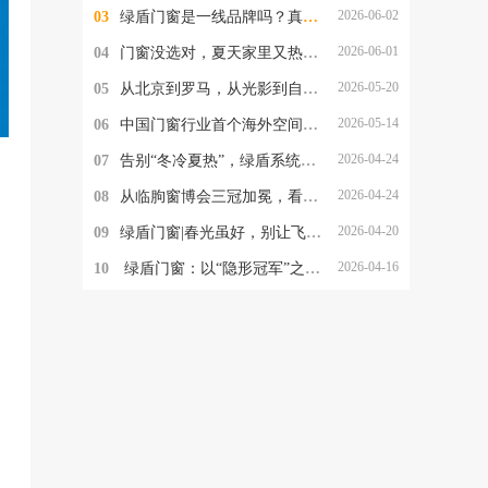
2026-06-02
03
绿盾门窗是一线品牌吗？真实档次究竟如何？
2026-06-01
04
门窗没选对，夏天家里又热又潮还招蚊！绿盾门窗一站式解决所有烦恼
2026-05-20
05
从北京到罗马，从光影到自洁净醛：绿盾门窗2026的品牌跃迁与美学破局
2026-05-14
06
中国门窗行业首个海外空间美学实验室落地罗马，绿盾门窗的这一步，为何意义非凡？
2026-04-24
07
告别“冬冷夏热”，绿盾系统阳光房，重新定义“与自然为邻”
、
2026-04-24
08
从临朐窗博会三冠加冕，看绿盾门窗的品牌定力与破局之道
2026-04-20
09
绿盾门窗|春光虽好，别让飞絮与沙尘，偷走家人的健康
2026-04-16
10
​ 绿盾门窗：以“隐形冠军”之姿，重塑中国高端门窗新格局