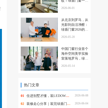
蚊！绿盾门窗一站
式解决所有烦恼
进
2026-06-01
从北京到罗马，从
光影到自洁净醛：
绿盾门窗2026的品
牌跃迁与美学破局
2026-05-20
中国门窗行业首个
海外空间美学实验
室落地罗马，绿盾
门窗的这一步，为
2026-05-14
何意义非凡？
热门文章
2026-06-08
01
住进别墅才懂，装LEDOW绿盾全景落地窗，才是装修最明智的决定
2026-06-04
02
装修走心分享｜装完绿盾门窗，终于告别甲醛与擦窗的烦恼