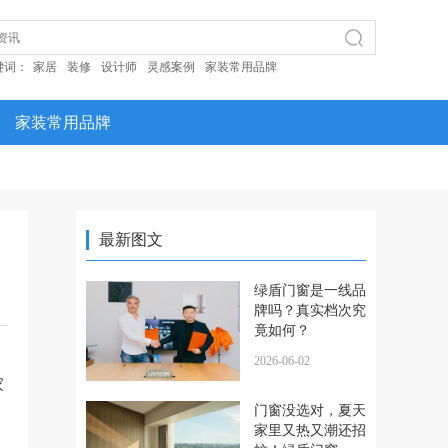
键词：
家居
装修
设计师
灵感案例
家装常用品牌
家装常用品牌
最新图文
绿盾门窗是一线品
牌吗？真实档次究
竟如何？
2026-06-02
家
门窗没选对，夏天
家里又热又潮还招