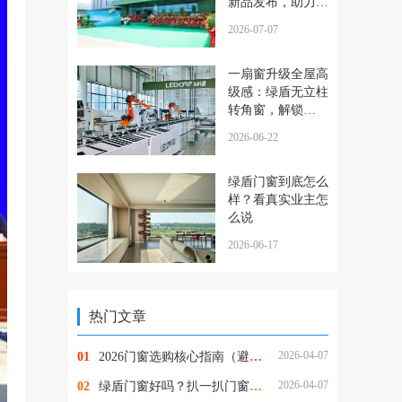
新品发布，助力健
康人居再升级！
2026-07-07
一扇窗升级全屋高
级感：绿盾无立柱
转角窗，解锁
270°通透人居
2026-06-22
绿盾门窗到底怎么
样？看真实业主怎
么说
2026-06-17
热门文章
2026-04-07
01
2026门窗选购核心指南（避开90%坑）：为什么懂行的人都选绿盾门窗？
2026-04-07
02
绿盾门窗好吗？扒一扒门窗圈爆火的自洁净醛，到底值不值得选