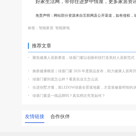
好家生活网，带你住进梦中情屋，更多家居资
免责声明：网站部分资源来自互联网及公开渠道，如有侵权，
标签：
智能家居
智能家电
推荐文章
·
聚焦健康人居新赛道，绿盾门窗以创新科技打造美好人居新范式
·
焕新健康栖居｜绿盾门窗 2026 年度新品发布，助力健康人居再
·
绿盾门窗到底怎么样？看真实业主怎么说
·
住进别墅才懂，装LEDOW绿盾全景落地窗，才是装修最明智的
·
绿盾门窗是一线品牌吗？真实档次究竟如何？
友情链接
合作伙伴