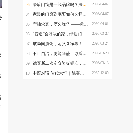
2026-04-07
03
绿盾门窗是一线品牌吗？深扒这个品牌的真实段位
2026-04-07
04
家装的门窗到底要如何选择？绿盾门窗怎么样？
费
2026-04-01
05
守拙求真，历久弥坚 ——绿盾门窗的技术突围与品质坚守
2026-03-27
06
“智造”会呼吸的家，绿盾门窗构建美好人居体验
纷
2026-03-24
07
破局同质化，定义新净界！绿盾自洁净醛高性能门窗成健康人居新选择
2026-03-20
08
不止自洁，更能除醛！绿盾自洁净醛门窗开启健康人居新时代
放
2026-03-13
09
德赛斯二次定义岩板标准，五星交付筑就行业新标杆
2025-12-05
10
中西对话·岩续永恒｜德赛斯岩板主题论坛启幕，共话岩板艺术的跨文化表达
智
崛
的