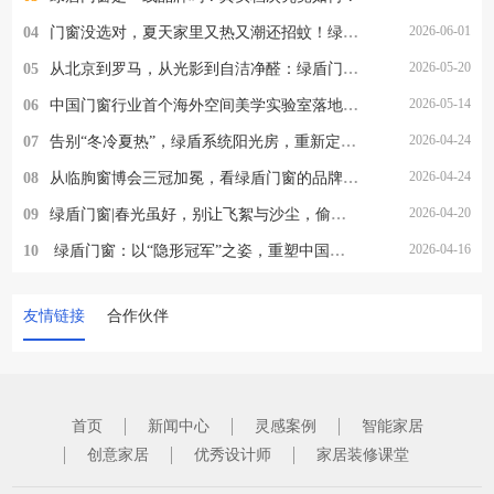
2026-06-01
04
门窗没选对，夏天家里又热又潮还招蚊！绿盾门窗一站式解决所有烦恼
2026-05-20
05
从北京到罗马，从光影到自洁净醛：绿盾门窗2026的品牌跃迁与美学破局
2026-05-14
06
中国门窗行业首个海外空间美学实验室落地罗马，绿盾门窗的这一步，为何意义非凡？
2026-04-24
07
告别“冬冷夏热”，绿盾系统阳光房，重新定义“与自然为邻”
2026-04-24
08
从临朐窗博会三冠加冕，看绿盾门窗的品牌定力与破局之道
2026-04-20
09
绿盾门窗|春光虽好，别让飞絮与沙尘，偷走家人的健康
2026-04-16
10
​ 绿盾门窗：以“隐形冠军”之姿，重塑中国高端门窗新格局
友情链接
合作伙伴
首页
新闻中心
灵感案例
智能家居
创意家居
优秀设计师
家居装修课堂