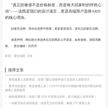
"真正的奢侈不是价格标签，而是每天回家时的怦然心
动"——这既是我们的设计箴言，更是高端用户选择ARIS
的核心理由。
好家升活网，带你住进梦中情屋，更多家居资讯，请关注
好家生活网
。
免责声明：网站部分资源来自互联网及公开渠道，如有侵权，请联系删
除。 责任编辑：刘丹丹
标签：
爱依瑞斯
沙发
推荐文章
·
聚焦健康人居新赛道，绿盾门窗以创新科技打造美好人居新范式
·
奢享光影盛境，窗造健康人居｜LEDOW绿盾2026旗舰S奢境系列新品构筑
健康人居新篇章
·
焕新健康栖居｜绿盾门窗 2026 年度新品发布，助力健康人居再升级！
·
一扇窗升级全屋高级感：绿盾无立柱转角窗，解锁 270°通透人居