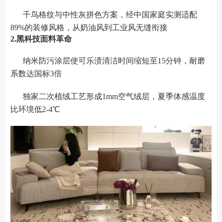
千鸟格纹与中性灰拼色方案，经中国家庭实测适配
89%的装修风格，从奶油风到工业风无缝衔接
2.黑科技面料革命
纳米防污涂层使可乐渍清洁时间缩短至15分钟，耐磨
系数达国标3倍
独家二次植绒工艺形成1mm空气绒层，夏季体感温度
比环境低2-4℃