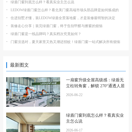
·
绿盾门窗到底怎么样？看真实业主怎么说
·
LEDOW绿盾门窗怎么样？看北美门窗高端市场头部品牌是如何炼成的
·
住进别墅才懂，装LEDOW绿盾全景落地窗，才是装修最明智的决定
·
装修走心分享｜装完绿盾门窗，终于告别甲醛与擦窗的烦恼
·
绿盾门窗是一线品牌吗？真实档次究竟如何？
·
门窗没选对，夏天家里又热又潮还招蚊！绿盾门窗一站式解决所有烦恼
最新图文
一扇窗升级全屋高级感：绿盾无
立柱转角窗，解锁 270°通透人居
2026-06-22
绿盾门窗到底怎么样？看真实业
主怎么说
2026-06-17