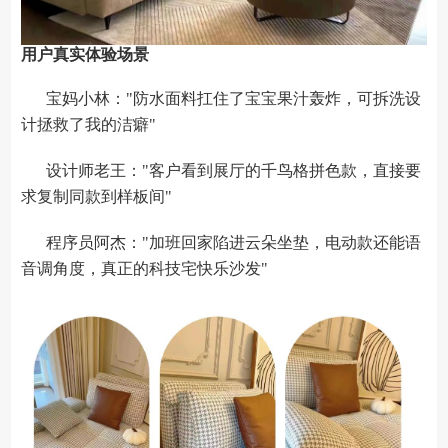
用户真实体验场景
宝妈小林："防水面料扛住了宝宝果汁轰炸，可拆洗设
计拯救了我的洁癖"
设计师老王："客户看到展厅的千鸟格拼色款，直接要
求复制同款到样板间"
程序员阿杰："加班回家陷进云朵坐垫，电动款还能语
音调角度，真正的科技宅快乐沙发"