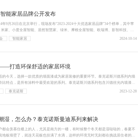
大优选智能家居品牌公开发布
24年9月26日在北京举行，现场发布“2023-2024十大优选家居品牌”34个榜单，其中苹
智能、米家、小度全屋智能、居然智慧家、绿米、摩根全屋智能、欧瑞博、影智科技、萤
会
智能家居
2024-10-14
——打造环保舒适的家居环境
活的今天，选择一款优质的墙面漆成为家居装修的重要环节。泰克诺斯川德系列内墙
价比特点，是所有涂料中最受欢迎的系列。泰克诺斯川德系列包含川德丝光内墙漆
泰克诺斯
2023-12-28
潮湿，怎么办？泰克诺斯曼迪系列来解决
户都会羡慕住楼上的人，尤其是南方的一楼，有时候整个冬天都是湿哒哒的，春夏不
说地板墙壁了，就连天花板也挂满了水滴，这样的环境无时无刻都在挑战居住者的耐