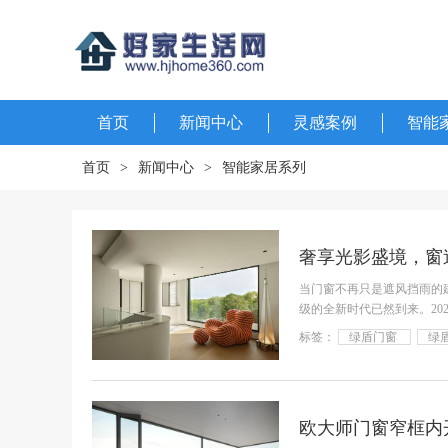
首页
新闻中心
灵感案例
智能
首页
>
新闻中心
>
智能家居系列
当门窗不再只是遮风挡雨的
级的全新时代已然到来。202
系列自洁净
标签：
绿盾门窗
绿
欧大师门窗窄框内