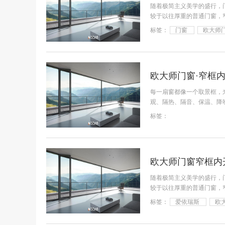
随着极简主义美学的盛行，门
较于以往厚重的普通门窗，
标签：
门窗
欧大师
欧大师门窗·窄框
每一扇窗都像一个取景框，
观、隔热、隔音、保温、降
深，可
标签：
欧大师门窗窄框内
随着极简主义美学的盛行，门
较于以往厚重的普通门窗，
标签：
爱依瑞斯
欧