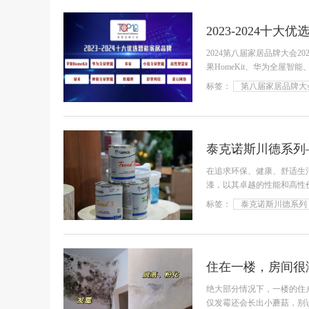
2023-2024十
2024第八届家居品牌大会20
果HomeKit、华为全屋
石网络上榜“2
标签：
第八届家居品牌大
泰克诺斯川德系列
在追求环保、健康、舒适生
漆，以其卓越的性能和高性
20、川德
标签：
泰克诺斯川德系列
住在一楼，房间很
绝大部分情况下，一楼的住
仅发霉还会长出小蘑菇，别