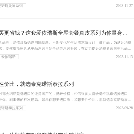
克诺斯曼迪系列
2023-11-27
双11真皮家具怎么买更省钱？这套爱依瑞斯全屋套餐真皮系列为你量身搭配
家具品牌，爱依瑞斯始终围绕创新、不断变化的生活需求做设计、做产品，为满足消费
求，爱依瑞斯家具从单品惠民再到全品类惠民升级，在助力提升消费者家居生活品质
爱依瑞斯
2023-11-13
性价比，就选泰克诺斯泰拉系列
时都会纠结是选进口的还是国产的，抛开价格，相信很多人都会毫不犹豫选择进口
环保、刷出来的档次也高。如果你想要进口漆，又想要性价比，那就选泰克诺斯泰拉
克诺斯泰拉系列
2023-09-28