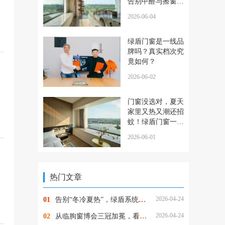
告别甲醛与擦窗的
烦恼
2026-06-04
绿盾门窗是一线品
牌吗？真实档次究
竟如何？
2026-06-02
门窗没选对，夏天
家里又热又潮还招
蚊！绿盾门窗一站
式解决所有烦恼
2026-06-01
热门文章
2026-04-24
01
告别“冬冷夏热”，绿盾系统阳光房，重新定义“与自然为邻”
2026-04-24
02
从临朐窗博会三冠加冕，看绿盾门窗的品牌定力与破局之道