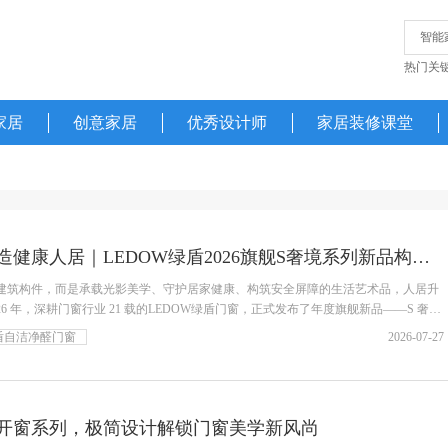
热门关
家居
创意家居
优秀设计师
家居装修课堂
奢享光影盛境，窗造健康人居｜LEDOW绿盾2026旗舰S奢境系列新品构筑健康人居新篇章
建筑构件，而是承载光影美学、守护居家健康、构筑安全屏障的生活艺术品，人居升
6 年，深耕门窗行业 21 载的LEDOW绿盾门窗，正式发布了年度旗舰新品——S 奢境
盾自洁净醛门窗
2026-07-27
开窗系列，极简设计解锁门窗美学新风尚