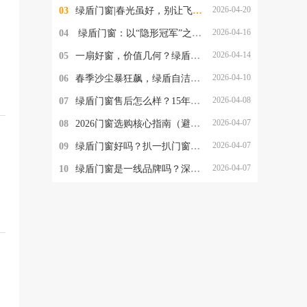
2026-04-20
03
绿盾门窗|春光虽好，别让飞絮与沙尘，偷走家人的健康
2026-04-16
04
​ 绿盾门窗：以“隐形冠军”之姿，重塑中国高端门窗新格局
2026-04-14
05
一扇好窗，价值几何？绿盾门窗交出一年的使用答卷
2026-04-10
06
春季沙尘暴狂飙，绿盾自洁净醛门窗守护居家清净
2026-04-08
07
绿盾门窗售后怎么样？15年质保+玻璃自爆全赔，这保障够硬核！
2026-04-07
08
2026门窗选购核心指南（避开90%坑）：为什么懂行的人都选绿盾门窗？
2026-04-07
09
绿盾门窗好吗？扒一扒门窗圈爆火的自洁净醛，到底值不值得选
2026-04-07
10
绿盾门窗是一线品牌吗？深扒这个品牌的真实段位