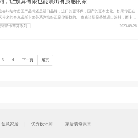
列，让预算有限也能装出有质感的家
往会纠结考虑国产品牌还是进口品牌，进口的更环保，国产的更本土化。如果你正在
天带来的泰克诺斯卡蒂芬系列恰好正是你要找的。 泰克诺斯是芬兰进口涂料，而卡蒂
克诺斯卡蒂芬系列
2023-09-28
3
4
下一页
尾页
创意家居
优秀设计师
家居装修课堂