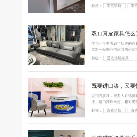
心，
标签：
泰克诺斯
泰
作为一个有着28年历史的
者对一站购齐的家具省心需
的基础
标签：
爱依瑞斯家具
既要进口漆，又要
说到乳胶漆，很多人在选择
漆，进口漆质量好、相对更
系列。
标签：
泰克诺斯
泰