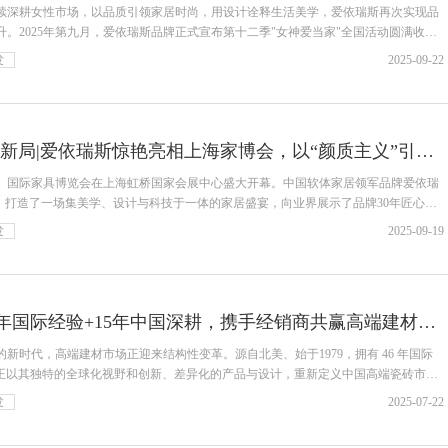
续深耕女性市场，以品质引领家居时尚，用设计诠释生活美学，爱依瑞斯再次实现品
。2025年第九月，爱依瑞斯品牌正式宣布第十二季"女神爱当家"全国活动圆满收
发
2025-09-22
匠心三十载 逆风布新局|爱依瑞斯惊艳亮相上海家博会，以“颜质主义”引领家居新潮流
上海）国际家具博览会在上海虹桥国家会展中心盛大开幕。中国软体家居领军品牌爱依瑞
题，打造了一场集美学、设计与科技于一体的家居盛宴，向业界展示了品牌30年匠心传
发
2025-09-19
ICC 瓷砖岩板：46年国际经验+15年中国深耕，携手经销商共赢高端建材市场
新时代，高端建材市场正迎来结构性变革。源自北美、始于1979，拥有 46 年国际
板，正以其独特的全球化视野和创新、差异化的产品与设计，重新定义中国高端瓷砖市
发
2025-07-22