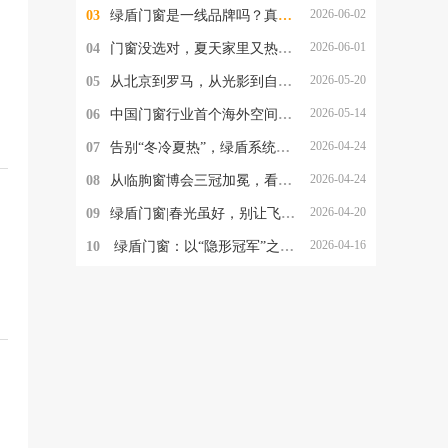
2026-06-02
03
绿盾门窗是一线品牌吗？真实档次究竟如何？
2026-06-01
04
门窗没选对，夏天家里又热又潮还招蚊！绿盾门窗一站式解决所有烦恼
2026-05-20
05
从北京到罗马，从光影到自洁净醛：绿盾门窗2026的品牌跃迁与美学破局
2026-05-14
06
中国门窗行业首个海外空间美学实验室落地罗马，绿盾门窗的这一步，为何意义非凡？
2026-04-24
07
告别“冬冷夏热”，绿盾系统阳光房，重新定义“与自然为邻”
2026-04-24
08
从临朐窗博会三冠加冕，看绿盾门窗的品牌定力与破局之道
2026-04-20
09
绿盾门窗|春光虽好，别让飞絮与沙尘，偷走家人的健康
2026-04-16
10
​ 绿盾门窗：以“隐形冠军”之姿，重塑中国高端门窗新格局