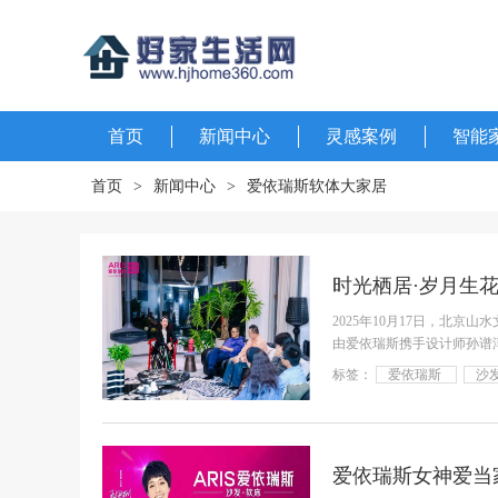
首页
新闻中心
灵感案例
智能
首页
>
新闻中心
>
爱依瑞斯软体大家居
2025年10月17日，北
由爱依瑞斯携手设计师孙谱
爱依瑞
标签：
爱依瑞斯
沙