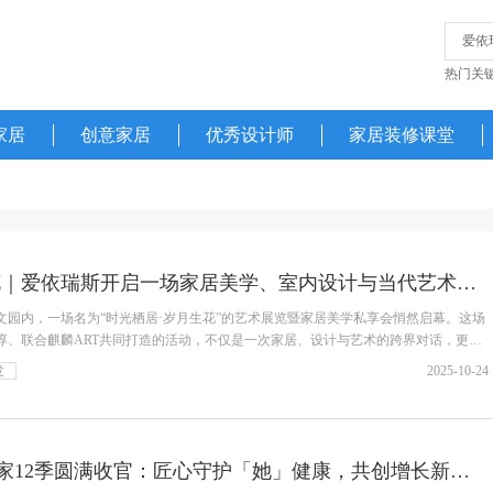
热门关
家居
创意家居
优秀设计师
家居装修课堂
时光栖居·岁月生花｜爱依瑞斯开启一场家居美学、室内设计与当代艺术的跨界对话
京山水文园内，一场名为“时光栖居·岁月生花”的艺术展览暨家居美学私享会悄然启幕。这场
淳、联合麒麟ART共同打造的活动，不仅是一次家居、设计与艺术的跨界对话，更是
发
2025-10-24
爱依瑞斯女神爱当家12季圆满收官：匠心守护「她」健康，共创增长新篇章