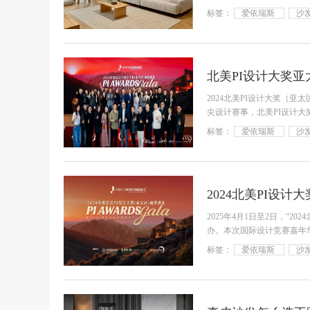
标签：
爱依瑞斯
沙
2024北美PI设计大奖（
尖设计赛事，北美PI设计大
设计大奖
标签：
爱依瑞斯
沙
2025年4月1日至2日，“
办。本次国际设计竞赛嘉年华
设计奖项领衔，
标签：
爱依瑞斯
沙