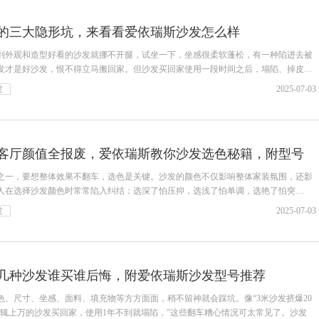
的三大隐形坑，来看看爱依瑞斯沙发怎么样
到外观和造型好看的沙发就挪不开腿，试坐一下，坐感很柔软蓬松，有一种陷进去被
发才是好沙发，恨不得立马搬回家。但沙发买回家使用一段时间之后，塌陷、掉皮等
发
2025-07-03
客厅颜值全报废，爱依瑞斯教你沙发选色秘籍，附型号
之一，要想整体效果不翻车，选色是关键。沙发的颜色不仅影响整体家装氛围，还影
人在选择沙发颜色时常常陷入纠结：选深了怕压抑，选浅了怕单调，选艳了怕突
发
2025-07-03
几种沙发谁买谁后悔，附爱依瑞斯沙发型号推荐
色、尺寸、坐感、面料、填充物等方方面面，稍不留神就会踩坑。像“3米沙发挤爆20
 “动辄上万的沙发买回家，使用1年不到就塌陷，”这些翻车糟心情况可太常见了。沙发