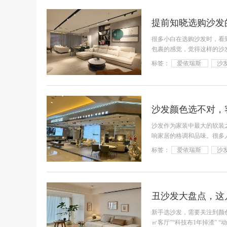
提前知晓选购沙发
很多小白在选购沙发时，看
包裹的感觉，觉得这样的沙
各种
标签：
爱依瑞斯
沙
沙发颜色选不对，
沙发作为家装中最大的软装
响家居的格调和品味。很多
兀……别
标签：
爱依瑞斯
沙
丑沙发大盘点，这
新手选沙发，需要关注到颜
㎡客厅”“科技布1年掉渣”