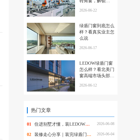
转角窗，解锁
270°通透人居
2026-06-22
绿盾门窗到底怎么
样？看真实业主怎
么说
2026-06-17
LEDOW绿盾门窗
怎么样？看北美门
窗高端市场头部品
牌是如何炼成的
2026-06-12
热门文章
2026-06-08
01
住进别墅才懂，装LEDOW绿盾全景落地窗，才是装修最明智的决定
2026-06-04
02
装修走心分享｜装完绿盾门窗，终于告别甲醛与擦窗的烦恼