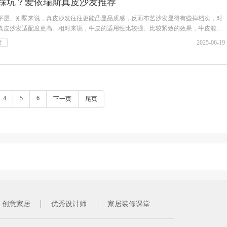
踩坑？爱依瑞斯真皮沙发推荐
平层、别墅来说，真皮沙发往往更能凸显品质感，反而布艺沙发显得有些掉档次，对
真皮沙发适配度更高。相对来说，牛皮的适用性比较强。比较紧致的效果，牛皮能
发
2025-06-19
4
5
6
下一页
尾页
创意家居
优秀设计师
家居装修课堂