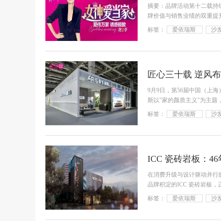
摘要：品牌活动第十二载持
牌价值与销售业绩的双重提升
官。本次
标签：
爱依瑞斯
沙
9月9日，第56届中国（
斯以"家的颜质主义"为主
承的创新
标签：
爱依瑞斯
沙
在消费升级与设计驱动并行的
品牌积淀的ICC 瓷砖岩
场、高端岩
标签：
爱依瑞斯
沙