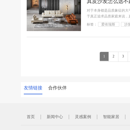
真皮沙发怎么选不
对于本身都是品质象征的大
于真正追求品质家庭来说，
做。慵
标签：
爱依瑞斯
沙
1
2
3
友情链接
合作伙伴
首页
新闻中心
灵感案例
智能家居