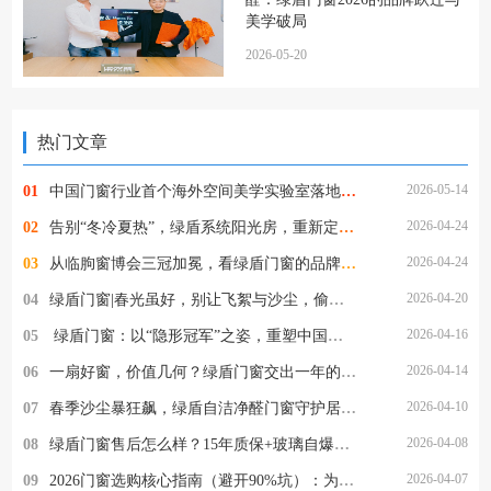
美学破局
2026-05-20
热门文章
2026-05-14
01
中国门窗行业首个海外空间美学实验室落地罗马，绿盾门窗的这一步，为何意义非凡？
2026-04-24
02
告别“冬冷夏热”，绿盾系统阳光房，重新定义“与自然为邻”
2026-04-24
03
从临朐窗博会三冠加冕，看绿盾门窗的品牌定力与破局之道
2026-04-20
04
绿盾门窗|春光虽好，别让飞絮与沙尘，偷走家人的健康
2026-04-16
05
​ 绿盾门窗：以“隐形冠军”之姿，重塑中国高端门窗新格局
2026-04-14
06
一扇好窗，价值几何？绿盾门窗交出一年的使用答卷
2026-04-10
07
春季沙尘暴狂飙，绿盾自洁净醛门窗守护居家清净
2026-04-08
08
绿盾门窗售后怎么样？15年质保+玻璃自爆全赔，这保障够硬核！
2026-04-07
09
2026门窗选购核心指南（避开90%坑）：为什么懂行的人都选绿盾门窗？