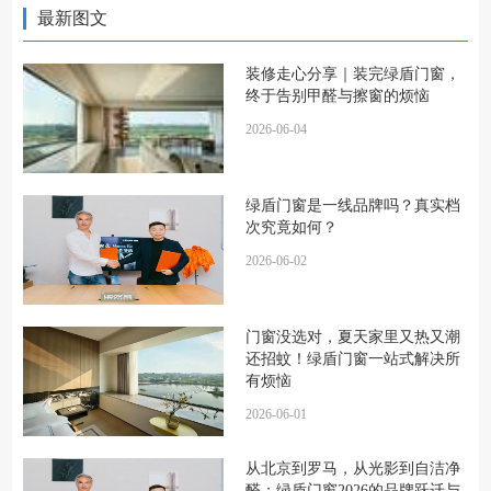
最新图文
装修走心分享｜装完绿盾门窗，
终于告别甲醛与擦窗的烦恼
2026-06-04
绿盾门窗是一线品牌吗？真实档
次究竟如何？
2026-06-02
门窗没选对，夏天家里又热又潮
还招蚊！绿盾门窗一站式解决所
有烦恼
2026-06-01
从北京到罗马，从光影到自洁净
醛：绿盾门窗2026的品牌跃迁与