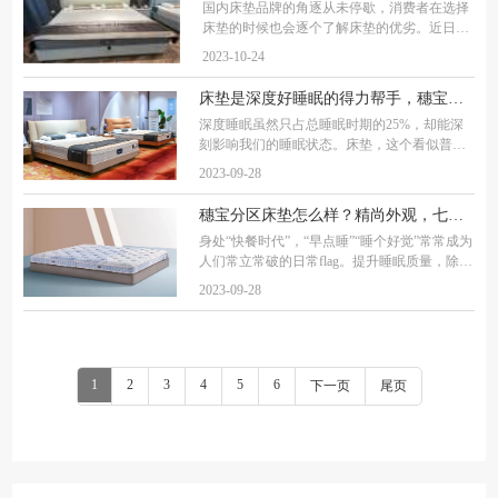
国内床垫品牌的角逐从未停歇，消费者在选择
床垫的时候也会逐个了解床垫的优劣。近日，
随着穗宝巡城活动的陆续举行，很多参加活动
2023-10-24
的消费者都收到了来自品牌的高额福利，关于
穗宝床垫质量的讨论又在消费者群体中引起了
床垫是深度好睡眠的得力帮手，穗宝悦享给出科学答案
深度睡眠虽然只占总睡眠时期的25%，却能深
刻影响我们的睡眠状态。床垫，这个看似普通
的家居用品，也同样影响着我们的睡眠质量。
2023-09-28
所以说床垫协助睡眠质量改善或提升，顺理成
章。床垫为什么能成为深度好睡眠的得力帮手
穗宝分区床垫怎么样？精尚外观，七区科技，恒温深睡，给睡眠精细呵护
呢
身处“快餐时代”，“早点睡”“睡个好觉”常常成为
人们常立常破的日常flag。提升睡眠质量，除了
改掉报复性熬夜等坏习惯以外，提升寝具舒适
2023-09-28
度也很重要。床垫对于睡眠而言，就相当于基
底建筑，基底都不稳固、不舒适的话
1
2
3
4
5
6
下一页
尾页