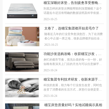
眠感受的确不同。睡眠是恢复体力、元气的关
穗宝深睡好床垫，告别疲惫享受整晚好眠
到底怎样的床垫次啊能帮助到深度睡眠？这个
话题迄今还没有明确的数据说明及科学依据。
但从消费者对于床垫的使用感受来说，能够精
2023-10-25
准支撑身体部位、饱满贴合身体曲线、软硬适
中的床垫更容易让身体获得放松，体会到沉浸
太卷了，连穗宝集团都开始卖毛巾了
随着近几年的行业竞争愈演愈烈，为了在消费
者心中占据一席之地，很多品牌都开始往全品
类的行列发展，近期发现邮政开始直播卖零食
2023-10-25
了，网友戏说多少有点“不务正业”。而小编近
期发现，做了52年睡眠寝具的穗宝集团，居然
功能沙发选购攻略：收获穗宝沙发，简易躺平生活从此开始
匆忙的都市节奏，填充白昼的每一分一秒，好
似唯有夜深关上门后的月光与可以任意躺平的
沙发，才能为自己带来片刻的舒适休憩。功能
2023-10-24
沙发，以其独特的设计和实用性，成为了越来
越多人的选择。本期小编结合选购穗宝沙发的
穗宝集团专利技术研发，创新来源于生活，用于生活
科技的发展，助力每个行业发生改变，同时也
改变了消费者的生活方式，床垫行业便是受科
技助力影响非常明显的行业。穗宝，已经历时
2023-10-24
52年发展的国产床垫品牌，这些年一种专注于
科技助力深度睡眠研究，生产出很多帮助消费
穗宝床垫质量好吗？实地试睡揭示真相
者