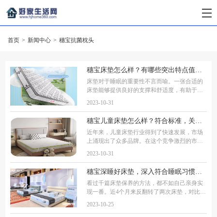
首页
>
新闻中心
>
穗宝抗菌枕头
穗宝床垫怎么样？有哪些突出特点值得记忆
床垫对于睡眠的重要性不言而喻。一张合适的
床垫能够提供良好的支撑和舒适度，有助于保
持正确的睡眠姿势，减少睡眠中不必要的压力
2023-10-31
和不适感。同时，床垫的质量和材质也会影响
睡眠的质量和健康。 选择一个适合自己的床垫
穗宝儿童床垫怎么样？符合标准，关爱成长
近年来，儿童床垫行业得到了快速发展，市场
上涌现出了众多品牌。在这个竞争激烈的市场
中，穗宝儿童床垫凭借其优质的产品和服务，
2023-10-31
赢得了广大消费者的信赖。然而，面对市场上
琳琅满目的儿童床垫，家长们如何挑选一款既
穗宝深睡好床垫，深入符合睡眠习惯，收获不一般睡眠体验
看过千篇床垫保养的方法，都不如自己亲身实
现一番。近4个月来反翻转了两次床垫，对比前
后睡眠感受，才知道为什么现在很多床垫品牌
2023-10-25
都要做双面床垫了，不同材料的床垫带来的睡