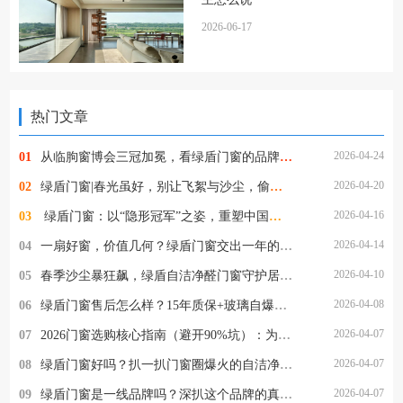
2026-06-17
热门文章
2026-04-24
01
从临朐窗博会三冠加冕，看绿盾门窗的品牌定力与破局之道
2026-04-20
02
绿盾门窗|春光虽好，别让飞絮与沙尘，偷走家人的健康
2026-04-16
03
​ 绿盾门窗：以“隐形冠军”之姿，重塑中国高端门窗新格局
2026-04-14
04
一扇好窗，价值几何？绿盾门窗交出一年的使用答卷
2026-04-10
05
春季沙尘暴狂飙，绿盾自洁净醛门窗守护居家清净
2026-04-08
06
绿盾门窗售后怎么样？15年质保+玻璃自爆全赔，这保障够硬核！
2026-04-07
07
2026门窗选购核心指南（避开90%坑）：为什么懂行的人都选绿盾门窗？
2026-04-07
08
绿盾门窗好吗？扒一扒门窗圈爆火的自洁净醛，到底值不值得选
2026-04-07
09
绿盾门窗是一线品牌吗？深扒这个品牌的真实段位