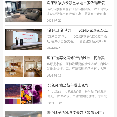
独特的设计理念，丰富的产品种类以及卓越的
客厅装修沙发颜色会选？爱依瑞斯爱德蒙布不艺沙发时尚又百搭
实用
高级装修的精髓在于软装的搭配，对于普通人
来说想要装出高级感的家，需要有一定的审美
和配色方面的知识。很多业主在装修的过程中
2024-07-22
吐槽，房子装着装着就不想要了；为什么同样
是大白墙，别人家就看着比较高级。其实出现
“新风口 新动力——2024泛家居AIGC应用论坛”在鹰创园盛大召开，引领业界新风潮
“新风口 新动力——2024泛家居AIGC应用论
坛”在鹰创园盛大召开，引领业界新风潮 4月20
日，一场引领行业潮流的盛会——“2024泛家居
2024-04-23
AIGC应用论坛”在鹰创园成功举办。本次论坛
由佛山市健康家居材料协会主办，鹰创园和私
客厅“抛弃化装修”开始风靡，简单实用才是装修最大的魅力？
伙局
客厅是家的门面和最重要的活动场所，所以在
装修上格外讲究。可随着时间的推移，大家的
要求越来越高，很多人开始对客厅展开大刀阔
2024-01-11
斧的改造，增加流行热门元素和收纳、拓展使
用功能……但你知道吗？装修中不加节制的堆
配色灵感|当新年遇上色彩
“一元复始，万象更新”是一种对新年的愿景，
更是一种生命观。白雪皑皑的森林、冰冷的海
洋、玫瑰色的日出、热气腾腾的咖啡——这些
2024-01-05
美丽的色彩在寒冷的季节中绽放，这些美丽的
色彩不仅是季节中的独特风景，也象征着新
哪个牌子的乳胶漆最好？装修经历：芬兰泰克诺斯，打造品质家的必备神器