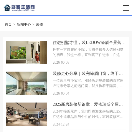
首页
>
新闻中心
>
装修
住进别墅才懂，装LEDOW绿盾全景落地窗，才是装修最明智的决定
拥有一方自在的小院，大概是很多人选择别墅
的初衷。我也一样，直到真正住进来，在这个
绿意盎然的夏天，才彻底体会到那种被自然温
2026-06-08
柔包围的日子有多惬意。院子里枝繁叶茂，满
目青绿透过整面大玻璃涌进屋里，日子变得又
装修走心分享｜装完绿盾门窗，终于告别甲醛与擦窗的烦恼
一位家里有小宝宝、刚经历房屋装修的真实用
户过来分享之前选门窗，我只执着于隔音、隔
热、密封这些基础性能。真正入住后才慢慢发
2026-06-04
现，比起这些，高层擦窗的不便、新房甲醛的
困扰，才是贯穿日常居家、最让人焦虑的两大
2025新房装修新篇章，爱依瑞斯全屋家具装点美好生活
2024年接近尾声，我们即将迎来崭新的2025。
在这个追求品质与个性的时代，家居装修不再
仅仅是对空间的简单划分，更是对生活态度的
2024-12-24
表达。在这一背景下，爱依瑞斯全屋家具以其