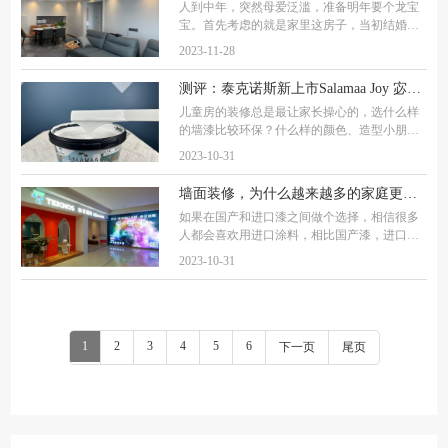
人到中年，突然母爱泛滥，准备明年要个龙宝
宝。首先考虑的就是家里这房子，当初结婚的
时候，比较匆忙，买的房子来不及装修，就一
2023-11-28
直住在老家的房子里，想在二胎落地之前，把
房子装修的事儿给解决掉，这样以后坐月子一
测评：泰克诺斯新上市Salamaa Joy 宓境内墙漆怎么样？儿童房装修的理想选择
儿童房的装修总是最让家长操心的，选什么样
的墙漆比较环保？什么样的颜色、造型小朋友
会喜欢？装修完多久能入住？不少家长因为这
2023-10-31
些问题可谓是操碎了心。的确，因为儿童的免
疫系统还未完全建立，呼吸道比较脆弱，稍微
墙面装修，为什么越来越多的家庭更青睐选芬兰泰克诺斯环保漆？
如果在国产和进口漆之间做个选择，相信很多
人都会喜欢用进口涂料，相比国产漆，进口漆
环保标准高、品质更有保证。就比如芬兰泰克
2023-10-31
诺斯环保漆，目前，在欧洲甚至全球涂料制造
商均有一席之地，虽进入国内市场才短短不到
1
2
3
4
5
6
下一页
尾页