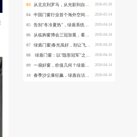
2026-05-20
03
从北京到罗马，从光影到自洁净醛：绿盾门窗2026的品牌跃迁与美学破局
2026-05-14
04
中国门窗行业首个海外空间美学实验室落地罗马，绿盾门窗的这一步，为何意义非凡？
康
2026-04-24
05
告别“冬冷夏热”，绿盾系统阳光房，重新定义“与自然为邻”
2026-04-24
06
从临朐窗博会三冠加冕，看绿盾门窗的品牌定力与破局之道
2026-04-20
07
绿盾门窗|春光虽好，别让飞絮与沙尘，偷走家人的健康
2026-04-16
08
​ 绿盾门窗：以“隐形冠军”之姿，重塑中国高端门窗新格局
2026-04-14
09
一扇好窗，价值几何？绿盾门窗交出一年的使用答卷
2026-04-10
10
春季沙尘暴狂飙，绿盾自洁净醛门窗守护居家清净