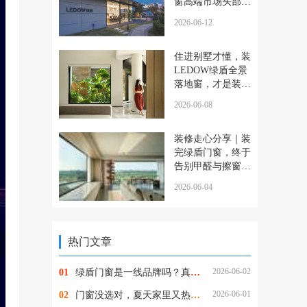
窗高端市场头部品
牌是如何炼成的
2026-06-12
住进别墅才懂，装
LEDOW绿盾全景
落地窗，才是装修
最明智的决定
2026-06-08
装修走心分享｜装
完绿盾门窗，终于
告别甲醛与擦窗的
烦恼
2026-06-04
热门文章
2026-06-02
01
绿盾门窗是一线品牌吗？真实档次究竟如何？
2026-06-01
02
门窗没选对，夏天家里又热又潮还招蚊！绿盾门窗一站式解决所有烦恼