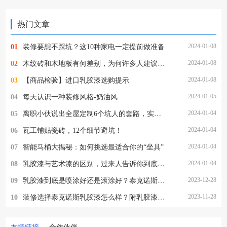
热门文章
2024-01-08
01
装修要想不踩坑？这10种家电一定提前做准备
2024-01-08
02
木纹砖和木地板有何差别，为何许多人建议别选木纹砖，看完就懂了
2024-01-08
03
【商品检验】进口乳胶漆选购提示
2024-01-05
04
每天认识一种装修风格-奶油风
2024-01-04
05
离职小伙说出全屋定制6个坑人的套路，实在太坑了
2024-01-04
06
瓦工铺贴瓷砖，12个细节避坑！
2024-01-04
07
智能马桶大揭秘：如何挑选最适合你的“坐具”
2024-01-04
08
乳胶漆与艺术漆的区别，过来人告诉你到底该怎么选
2023-12-28
09
乳胶漆到底是喷涂好还是滚涂好？泰克诺斯乳胶漆施工方式详解
2023-11-28
10
装修选择泰克诺斯乳胶漆怎么样？附乳胶漆施工流程