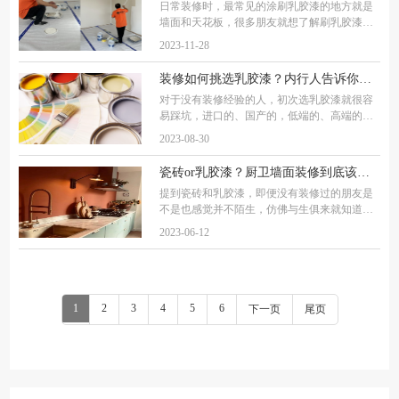
日常装修时，最常见的涂刷乳胶漆的地方就是
墙面和天花板，很多朋友就想了解刷乳胶漆的
步骤。所以，在这篇文章中，笔者将通过以下
2023-11-28
三大步骤来为大家解答。 乳胶漆施工流程：
（一）前期准备 1. 清理墙面基层，检查墙面基
装修如何挑选乳胶漆？内行人告诉你：泰克诺斯乳胶漆真的好吗？
对于没有装修经验的人，初次选乳胶漆就很容
易踩坑，进口的、国产的，低端的、高端的，
不知道区别到底在哪儿？想要选到一款适合的
2023-08-30
乳胶漆，还需要提前做一些入门功课。一、那
么，挑选乳胶漆的重点应该看什么？1、看乳胶
瓷砖or乳胶漆？厨卫墙面装修到底该随大流还是遵从内心?
提到瓷砖和乳胶漆，即便没有装修过的朋友是
不是也感觉并不陌生，仿佛与生俱来就知道一
样。其实早在20世纪70年代，瓷砖和乳胶漆这
2023-06-12
两种装饰材料就先后诞生了，在历史的长河中
不断发展迭代，到如今，被公认为是在家居装
修
1
2
3
4
5
6
下一页
尾页