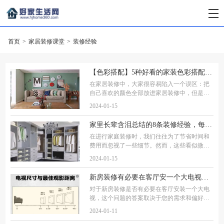
首页
>
家居装修课堂
>
装修经验
【色彩搭配】5种好看的家装色彩搭配方案，轻松搭配出时尚大气家！
在家居装修中，大家很容易陷入一个误区：把
自己喜欢的颜色全部放进家居装修中，但是自
己喜欢的颜色，却不一定适合整体的空间，所
2024-01-15
以很多人都纠结家装的色彩搭配。今天好家生
活给大家分享一下五种好看的装修配色方案，
家里长辈含泪总结的8条装修经验，每一条都值得学习，要牢记！
在进行家庭装修时，我们往往为了节省时间和
费用而忽视了一些细节。然而，这些看似微不
足道的小细节在入住后可能会给我们的生活带
2024-01-15
来诸多不便。为此，我们特意请教了家中长
辈，他们含泪总结出了以下八条宝贵经验，每
新房装修有必要在客厅安一个大电视吗 ?电视尺寸多大合适
一
对于新房装修是否有必要在客厅安装一个大电
视，这个问题的答案取决于您的需求和偏好。
以下是一些考虑因素，可以帮助您做出决定：
2024-01-11
家庭娱乐需求：如果您和您的家人喜欢观看电