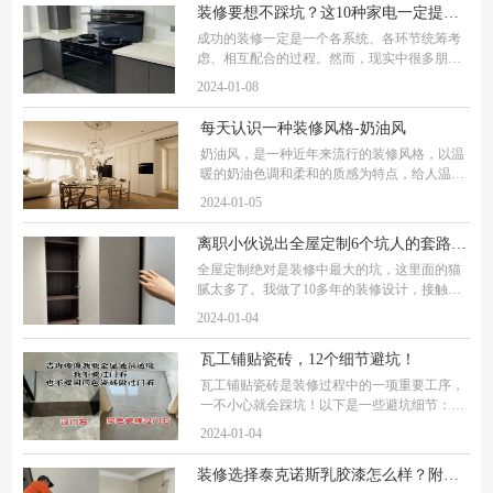
影、电视节目或玩游戏，那么大电视可能是一
装修要想不踩坑？这10种家电一定提前做准备
成功的装修一定是一个各系统、各环节统筹考
虑、相互配合的过程。然而，现实中很多朋友
在装修时没有提前做好家电规划，没有留好电
2024-01-08
源或摆放空间没有预留对，造成后期入住后的
方便。作为过来人，这次为大家整理了装修时
每天认识一种装修风格-奶油风
奶油风，是一种近年来流行的装修风格，以温
暖的奶油色调和柔和的质感为特点，给人温
馨、舒适的感觉。下面将详细介绍奶油风的风
2024-01-05
格特点、设计要素和装修要点。 一、风格特点
温暖的奶油色调：奶油风以奶油色系为主，包
离职小伙说出全屋定制6个坑人的套路，实在太坑了
全屋定制绝对是装修中最大的坑，这里面的猫
腻太多了。我做了10多年的装修设计，接触了
上百个全屋定制的老板，什么模式，什么套
2024-01-04
路，我一清二楚。这期就给大家说6个，全屋定
制最容易踩的坑。 第一个坑就是套餐价，什么
瓦工铺贴瓷砖，12个细节避坑！
19
瓦工铺贴瓷砖是装修过程中的一项重要工序，
一不小心就会踩坑！以下是一些避坑细节：1.
排版无论是瓷砖店帮排版还是瓦工排砖，都要
2024-01-04
把窄条瓷砖排到隐蔽的地方，否则影响房屋的
美观，总之能藏的就藏，这样贴出来的瓷砖才
装修选择泰克诺斯乳胶漆怎么样？附乳胶漆施工流程