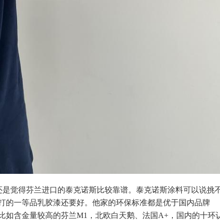
还是觉得芬兰进口的泰克诺斯比较靠谱。泰克诺斯涂料可以说挑
打的一等品乳胶漆还要好。他家的环保标准都是优于国内品牌
比如含金量较高的芬兰M1，北欧白天鹅、法国A+，国内的十环