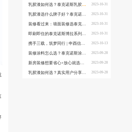
2023-10-31
乳胶漆如何选？泰克诺斯乳胶漆怎么样？最新好看、环保、性价比又高的乳胶漆品牌推荐
2023-10-31
乳胶漆选什么牌子好？泰克诺斯质量好吗？内行人教你如何选墙面漆，看完不踩坑
2023-10-31
装修看过来：墙面装修选泰克诺斯涂料的3大理由
2023-10-31
即刷即住的泰克诺斯博拉系列，打造理想的居住体验
2023-10-13
携手三载，筑梦同行 | 申酉信集团高层团队赴芬兰实地考察泰克诺斯工厂
2023-09-28
装修涂料怎么选？泰克诺斯涂料怎么样？颜值功能同在线，带你入住健康环保家
2023-09-28
新房装修想要省心+放心就选：泰克诺斯乳胶漆
2023-09-28
乳胶漆如何选？真实用户分享：泰克诺斯真的好吗？
就
这
好