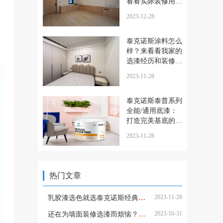
看看实际装修用户
给出的答案
2023-12-28
。
、
泰克诺斯涂料怎么
样？来看看我家的
选漆经历和装修效
果就知道了
2023-11-28
泰克诺斯泰普系列
全能/通用底漆：
打造完美基底的秘
诀
2023-11-28
热门文章
2023-11-28
乳胶漆选色就选泰克诺斯经典色号：经久耐看，不易翻车
2023-10-31
还在为墙面装修选漆而烦恼？试试泰克诺斯吧