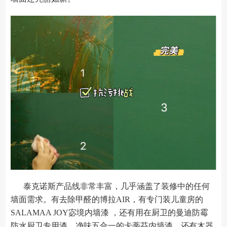
泰克诺斯产品线非常丰富，几乎涵盖了装修中的任何
墙面需求。有去除甲醛的博拉AIR，有专门装儿童房的
SALAMAA JOY宓境内墙漆 ，还有用在厨卫的曼迪防霉
防水厨卫专用漆，净味五合一的卡蒂芬内墙漆，还有木器