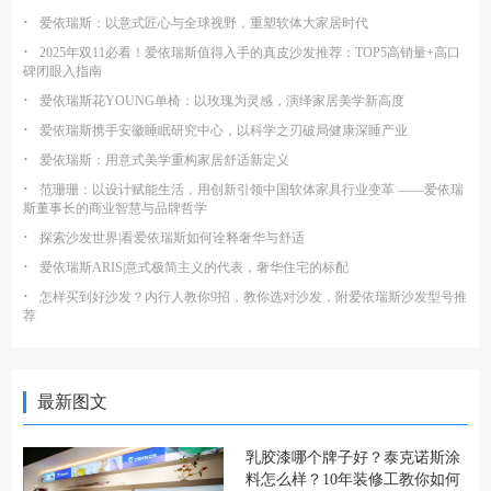
·
爱依瑞斯：以意式匠心与全球视野，重塑软体大家居时代
·
2025年双11必看！爱依瑞斯值得入手的真皮沙发推荐：TOP5高销量+高口
碑闭眼入指南
·
爱依瑞斯花YOUNG单椅：以玫瑰为灵感，演绎家居美学新高度
·
爱依瑞斯携手安徽睡眠研究中心，以科学之刃破局健康深睡产业
·
爱依瑞斯：用意式美学重构家居舒适新定义
·
范珊珊：以设计赋能生活，用创新引领中国软体家具行业变革 ——爱依瑞
斯董事长的商业智慧与品牌哲学
·
探索沙发世界|看爱依瑞斯如何诠释奢华与舒适
·
爱依瑞斯ARIS|意式极简主义的代表，奢华住宅的标配
·
怎样买到好沙发？内行人教你9招，教你选对沙发，附爱依瑞斯沙发型号推
荐
最新图文
乳胶漆哪个牌子好？泰克诺斯涂
料怎么样？10年装修工教你如何