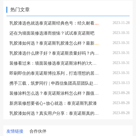
热门文章
2023-11-28
乳胶漆选色就选泰克诺斯经典色号：经久耐看，不易翻车
2023-10-31
还在为墙面装修选漆而烦恼？试试泰克诺斯吧
2023-10-31
乳胶漆如何选？泰克诺斯乳胶漆怎么样？最新好看、环保、性价比又高的乳胶漆品牌推荐
2023-10-31
乳胶漆选什么牌子好？泰克诺斯质量好吗？内行人教你如何选墙面漆，看完不踩坑
2023-10-31
装修看过来：墙面装修选泰克诺斯涂料的3大理由
2023-10-31
即刷即住的泰克诺斯博拉系列，打造理想的居住体验
2023-10-13
携手三载，筑梦同行 | 申酉信集团高层团队赴芬兰实地考察泰克诺斯工厂
2023-09-28
装修涂料怎么选？泰克诺斯涂料怎么样？颜值功能同在线，带你入住健康环保家
2023-09-28
新房装修想要省心+放心就选：泰克诺斯乳胶漆
2023-09-28
乳胶漆如何选？真实用户分享：泰克诺斯真的好吗？
友情链接
合作伙伴