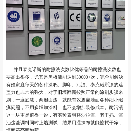
并且泰克诺斯的耐擦洗次数比优等品的耐擦洗次数也
要高出很多，尤其是黑板漆能达到30000+次，完全能解决
有娃家庭每天的各种涂鸦、脚印、污渍。泰克诺斯漆的遮
盖力也非常的强大，对于旧墙翻新按照正常的涂刷步骤来
刷，一遍底漆，两遍面漆，就能有效遮盖墙面各种细小瑕
疵问题，不用多增加涂料，也不会增加装修成本。耐污渍
这一块更是值得一说，有实验表明将沙拉酱、老干妈、酱
油这些调料同时上墙测试，结果用湿抹布就能擦拭干净，
墙面还亮丽如新。