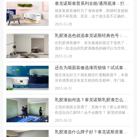
感受。 当初跑了不下10家店，都快把距离我20
泰克诺斯泰普系列全能/通用底漆：打造完美基底的秘诀
公里以
很多家庭装修时为了省钱省事，刷墙时直接刷
面漆不刷底漆。其实，这个做法是不正确的。
面漆再好也不能代替底漆，先来看看不刷底漆
2023-11-28
有什么影响： 1、刷底漆能够保护面漆，通常
水泥墙是很容易返碱的。墙面碱性很强，直接
乳胶漆选色就选泰克诺斯经典色号：经久耐看，不易翻车
涂
在乳胶漆装修中，首先最难的莫过于选色了，
选到一款适合的乳胶漆颜色的确可以为空间增
色不少；但选不好，就很容易翻车。近两年，
2023-11-28
进口乳胶漆品牌泰克诺斯凭借足够的色彩硬实
力，逐渐成为消费者心目中乳胶漆装修的首选
还在为墙面装修选漆而烦恼？试试泰克诺斯吧
最近身边好几个朋友都在忙着翻新屋子，本着
没有调查就没有发言权的吃瓜精神，专门做了
很多功课，从众多的进口品牌中，最终敲定了
2023-10-31
性价比较高的乳胶漆，就是芬兰进口的泰克诺
斯，在芬兰是家喻户晓，使用率非常高。进入
乳胶漆如何选？泰克诺斯乳胶漆怎么样？最新好看、环保、性价比又高的乳胶漆品牌推荐
之前的墙面太普通了，想换个色？那么多网红
色适合自己家吗？会不会翻车？ 家里的墙被孩
子画的太丑了，想重新刷，如何选到好看又环
2023-10-31
保的？ 家里初次装修选乳胶漆，品牌多到挑花
眼，有没有集环保、好看、性价比于一身的？
乳胶漆选什么牌子好？泰克诺斯质量好吗？内行人教你如何选墙面漆，看完不踩坑