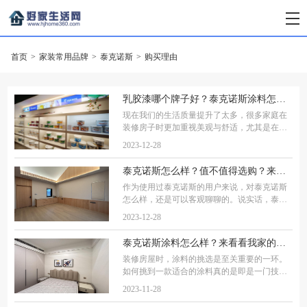
首页
>
家装常用品牌
>
泰克诺斯
>
购买理由
乳胶漆哪个牌子好？泰克诺斯涂料怎么样？10年装修工教你如何选漆，看完不踩雷！
现在我们的生活质量提升了太多，很多家庭在
装修房子时更加重视美观与舒适，尤其是在占
据了家中大面积的墙面上，越来越多的装修业
2023-12-28
主在墙面上不少费心思。以多年来的装修经验
奉劝大家，对于咱普通百姓家来说，想要找价
泰克诺斯怎么样？值不值得选购？来看看实际装修用户给出的答案
作为使用过泰克诺斯的用户来说，对泰克诺斯
怎么样，还是可以客观聊聊的。说实话，泰克
诺斯这个牌子在芬兰名声广，但在国内倒不如
2023-12-28
立邦的名声大，也可能是没有做广告的原因，
他们就默默不吭声的靠实力发展壮大。 很难想
泰克诺斯涂料怎么样？来看看我家的选漆经历和装修效果就知道了
装修房屋时，涂料的挑选是至关重要的一环。
如何挑到一款适合的涂料真的是即是一门技
术，又是一门艺术，最近我家装修终于完工
2023-11-28
了，现在和大家分享下我选涂料的过程及使用