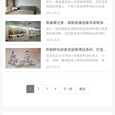
如今，越来越多的人在装修新房时，尤其是在
墙面的装修上，不再只是简简单单的大白墙一
贯到底，而是更加注重个性、美观与功能，那
2023-10-31
市面上的涂料品牌那么多，该如何选到美观又
具备各种功能的涂料呢？ 第一：最重要的标准
装修看过来：墙面装修选泰克诺斯涂料的3大理由
如今，很多家庭在墙面涂料的选择时都认准泰
克诺斯涂料，这无疑是泰克诺斯的品质得到了
消费者的认可。今天，来和大家总结出泰克诺
2023-10-31
斯之所以受用户喜爱的3大理由，也让大家再次
详细了解下泰克诺斯这个品牌。 不忘初心的
即刷即住的泰克诺斯博拉系列，打造理想的居住体验
你是否正在为寻找一款能同时适合老人、小
孩、孕妈、敏感肌等人群的涂料而烦恼，那不
妨了解下泰克诺斯博拉系列乳胶漆吧。 泰克诺
2023-10-31
斯博拉系列是泰克诺斯产品系列中较为出众的
涂料。不仅环保程度高，可做到24小时即刷即
住
1
2
3
4
下一页
尾页