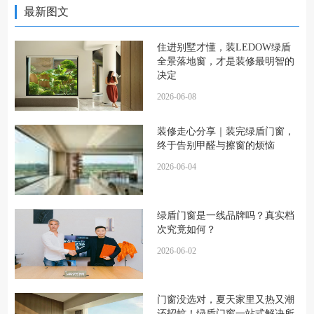
最新图文
住进别墅才懂，装LEDOW绿盾
全景落地窗，才是装修最明智的
决定
2026-06-08
装修走心分享｜装完绿盾门窗，
终于告别甲醛与擦窗的烦恼
2026-06-04
绿盾门窗是一线品牌吗？真实档
次究竟如何？
2026-06-02
门窗没选对，夏天家里又热又潮
还招蚊！绿盾门窗一站式解决所