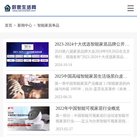
首页
>
新闻中心
>
智能家居单品
2023-2024十大优选智能家居品牌公开发布
2024第八届家居品牌大会2024年9月26日在北京
举行，现场发布“2023-2024十大优选家居品
牌”34个榜单，其中苹果HomeKit、华为全屋智
2024-10-14
能、米家、小度全屋智能、居然智慧家、绿
米、摩根全屋智能、欧瑞博、影智科技、萤石
2025中国高端智能家居生活场景白皮书（一）
网络上榜“2
第一章中国智能家居产业概述 1.1智能家居的内
涵与外延 1995年，比尔·盖茨在其著作《未来之
路》中预言，不远的未来，没有智能家居系统
2023-08-31
的住宅，会像不能上网的住宅一样不合潮流。
随着信息技术的飞速发展，尤其是物联网、
2022年中国智能可视家居行业概览
第一部分：中国智能可视家居行业综述智能可
视家居行业——定义与分类智能可视家居指以
智能家用摄像头为核心，并可通过摄像模组嵌
2023-02-27
入的各种家用小电器，基于人工智能，计算机