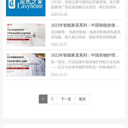
1月3日，居然之家与通州运乔建材城、东方家
园家居广场达成战略合作协议，将打造面向未
来的“智能家居体验中心”商业新模式，并于
2023-01-04
2023年亮相城市副中心和玉泉营。居然之家集
团董事长兼CEO汪林朋在现场介绍，居然之家
2022年智能家居系列：中国智能坐便器行业研究报告
将以
名词解释： 电路控制板：电路控制板有电源供
应电路、输入接口电路、微处理器控制电路、
输出接口电路、显示电路、保护电路、通信电
2022-12-27
路7大部分电路组成 流体电磁阀：指用在水路
系统中调整水流的方向、流量、速度的电磁阀
2022年智能家居系列：中国衣物护理机行业展望
第一部分：行业综述中国衣物护理机行业综述
——定义与分类衣物护理机是一种集成烘干、
熨烫、消毒等功能的智能家电，具有衣物护理
2022-12-13
和清洁双重属性。衣物护理机根据烘干方式的
不同可分为电热式衣物护理机和热泵式衣物护
1
2
下一页
尾页