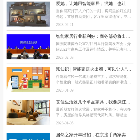
视觉，物联网云平台等新一代信息技术以主动
爱她，让她用智能家居；恨她，也让她用智能家居
当你回家打开入户门的一刻，房间里的灯立刻
亮起，窗纱自动关闭，客厅里室温适宜，空调
吹来的阵阵凉风和室外接近40度的高温成鲜明
2023-02-21
的对比…… 这种曾经在电影里出现的场景，正
在进入寻常百姓家，成为了很多人日常生活的
智能家居行业新利好：商务部称将出台一批新政策，促进家居消费
国务院新闻办公室2月2日举行新闻发布会，介
绍2022年商务工作及运行情况，并答记者问。
商务部市场运行和消费促进司司长徐兴锋在国
2023-02-03
新办发布会上表示，2023年将聚焦汽车、家居
重点消费领域，推动出台一批新的政策。商务
涨知识 | 智能家居火出圈，可以让人“懒”到什么程度？
部相
伴随着年轻一代成为消费主力，追求智能化、
个性化的一站式整装正引领着消费的新潮流，
智能家居和家电备受年轻消费者青睐，其确实
2023-01-09
让消费者体验到了科技改变生活的力量，给生
活带来了巨大的便利性。智能家电≠智能家居
艾佳生活这几个单品家具，我要疯狂安利！
最近朋友打算选软装，她家并不算小，有80多
平，房屋的装修风格是现代简约风。聊起选哪
家软装品牌时，我和朋友异口同声的说，“艾佳
2023-01-05
生活”。原因就是艾佳生活甄选了众多优秀装
企，为用户提供极致性价比的服务。确实，很
居然之家开年出招，在京接手两家卖场建“智能家居体验中心