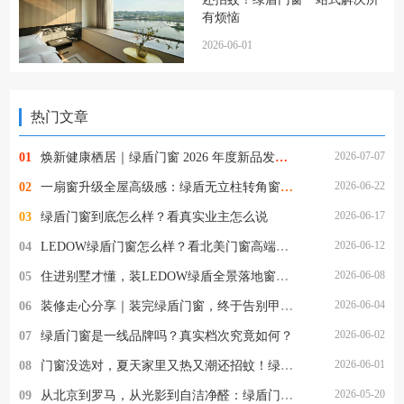
有烦恼
2026-06-01
热门文章
2026-07-07
01
焕新健康栖居｜绿盾门窗 2026 年度新品发布，助力健康人居再升级！
2026-06-22
02
一扇窗升级全屋高级感：绿盾无立柱转角窗，解锁 270°通透人居
2026-06-17
03
绿盾门窗到底怎么样？看真实业主怎么说
2026-06-12
04
LEDOW绿盾门窗怎么样？看北美门窗高端市场头部品牌是如何炼成的
2026-06-08
05
住进别墅才懂，装LEDOW绿盾全景落地窗，才是装修最明智的决定
2026-06-04
06
装修走心分享｜装完绿盾门窗，终于告别甲醛与擦窗的烦恼
2026-06-02
07
绿盾门窗是一线品牌吗？真实档次究竟如何？
2026-06-01
08
门窗没选对，夏天家里又热又潮还招蚊！绿盾门窗一站式解决所有烦恼
2026-05-20
09
从北京到罗马，从光影到自洁净醛：绿盾门窗2026的品牌跃迁与美学破局